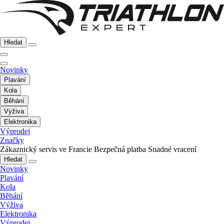
Hledat
Novinky
Plavání
Kola
Běhání
Výživa
Elektronika
Výprodej
Značky
Zákaznický servis ve Francie
Bezpečná platba
Snadné vracení
Hledat
Novinky
Plavání
Kola
Běhání
Výživa
Elektronika
Výprodej