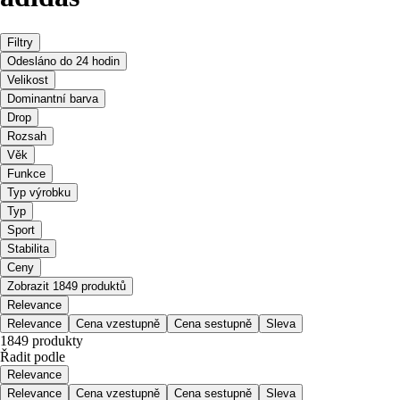
Filtry
Odesláno do 24 hodin
Velikost
Dominantní barva
Drop
Rozsah
Věk
Funkce
Typ výrobku
Typ
Sport
Stabilita
Ceny
Zobrazit 1849 produktů
Relevance
Relevance
Cena vzestupně
Cena sestupně
Sleva
1849 produkty
Řadit podle
Relevance
Relevance
Cena vzestupně
Cena sestupně
Sleva