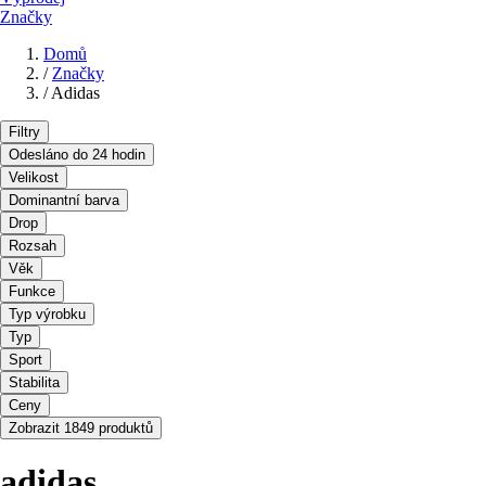
Značky
Domů
/
Značky
/
Adidas
Filtry
Odesláno do 24 hodin
Velikost
Dominantní barva
Drop
Rozsah
Věk
Funkce
Typ výrobku
Typ
Sport
Stabilita
Ceny
Zobrazit 1849 produktů
adidas