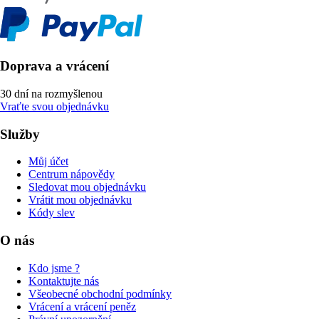
Doprava a vrácení
30 dní na rozmyšlenou
Vraťte svou objednávku
Služby
Můj účet
Centrum nápovědy
Sledovat mou objednávku
Vrátit mou objednávku
Kódy slev
O nás
Kdo jsme ?
Kontaktujte nás
Všeobecné obchodní podmínky
Vrácení a vrácení peněz