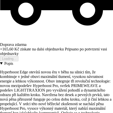
Doprava zdarma
+165,60 Kč
ziskate na dalsi objednavku
Pripsano po potvrzeni vasi
objednavky
Loading...
Popis
Hyperboost Edge otevírá novou éru v běhu na silnici tím, že
kombinuje v jedné obuvi maximální tlumení, vysokou návratnost
energie a lehkou výkonnost. Obuv integruje tři revoluční technologie:
novou mezipodešev Hyperboost Pro, svršek PRIMEWEAVE a
podešev LIGHTTRAXION pro vyvážení pohodlí a dynamického
odrazu při každém kroku. Navržena bez desek a pevných prvků, tato
nová pěna přirozeně funguje po celou dobu kroku, což ji činí lehkou a
propelující. V srdci této nové běžecké zkušenosti se nachází pěna
Hyperboost Pro, vysoce výkonný materiál, který nabízí maximální
tlumení bez jakýchkoliv kompromisů. Opíraje se o technologie