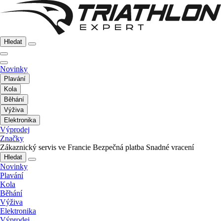
Hledat
Novinky
Plavání
Kola
Běhání
Výživa
Elektronika
Výprodej
Značky
Zákaznický servis ve Francie
Bezpečná platba
Snadné vracení
Hledat
Novinky
Plavání
Kola
Běhání
Výživa
Elektronika
Výprodej