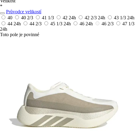
Velikost
*
Průvodce velikostí
40
40 2/3
41 1/3
42
24h
42 2/3
24h
43 1/3
24h
44
24h
44 2/3
45 1/3
24h
46
24h
46 2/3
47 1/3
24h
Toto pole je povinné