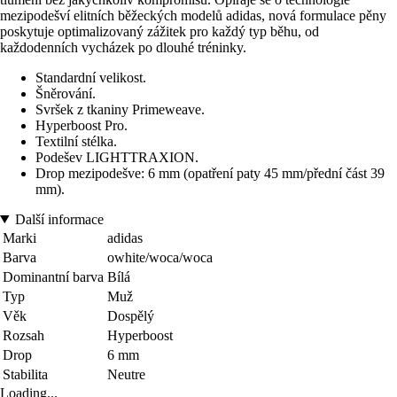
mezipodešví elitních běžeckých modelů adidas, nová formulace pěny
poskytuje optimalizovaný zážitek pro každý typ běhu, od
každodenních vycházek po dlouhé tréninky.
Standardní velikost.
Šněrování.
Svršek z tkaniny Primeweave.
Hyperboost Pro.
Textilní stélka.
Podešev LIGHTTRAXION.
Drop mezipodešve: 6 mm (opatření paty 45 mm/přední část 39
mm).
Další informace
Marki
adidas
Barva
owhite/woca/woca
Dominantní barva
Bílá
Typ
Muž
Věk
Dospělý
Rozsah
Hyperboost
Drop
6 mm
Stabilita
Neutre
Loading...