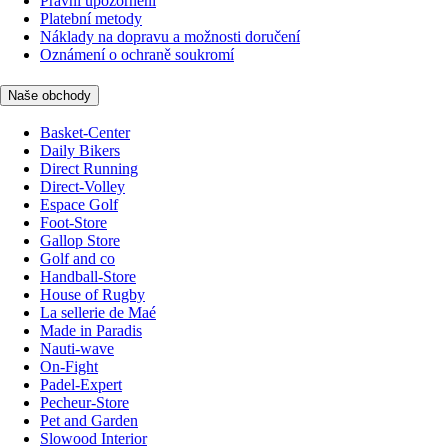
Právní upozornění
Platební metody
Náklady na dopravu a možnosti doručení
Oznámení o ochraně soukromí
Naše obchody
Basket-Center
Daily Bikers
Direct Running
Direct-Volley
Espace Golf
Foot-Store
Gallop Store
Golf and co
Handball-Store
House of Rugby
La sellerie de Maé
Made in Paradis
Nauti-wave
On-Fight
Padel-Expert
Pecheur-Store
Pet and Garden
Slowood Interior