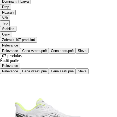
Dominantní barva
Drop
Rozsah
Věk
Typ
Stabilita
Ceny
Zobrazit 107 produktů
Relevance
Relevance
Cena vzestupně
Cena sestupně
Sleva
107 produkty
Řadit podle
Relevance
Relevance
Cena vzestupně
Cena sestupně
Sleva