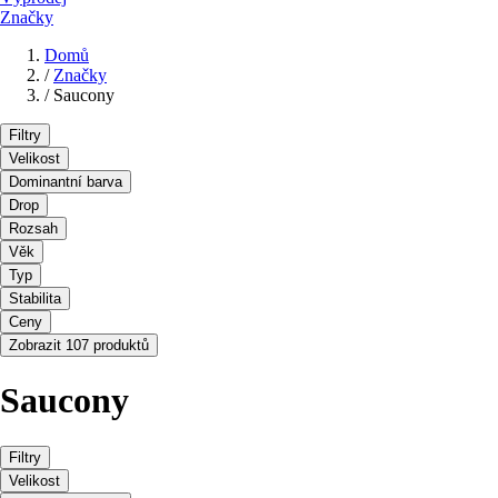
Značky
Domů
/
Značky
/
Saucony
Filtry
Velikost
Dominantní barva
Drop
Rozsah
Věk
Typ
Stabilita
Ceny
Zobrazit 107 produktů
Saucony
Filtry
Velikost