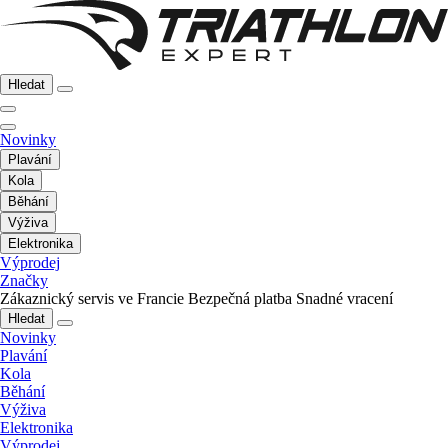
Hledat
Novinky
Plavání
Kola
Běhání
Výživa
Elektronika
Výprodej
Značky
Zákaznický servis ve Francie
Bezpečná platba
Snadné vracení
Hledat
Novinky
Plavání
Kola
Běhání
Výživa
Elektronika
Výprodej