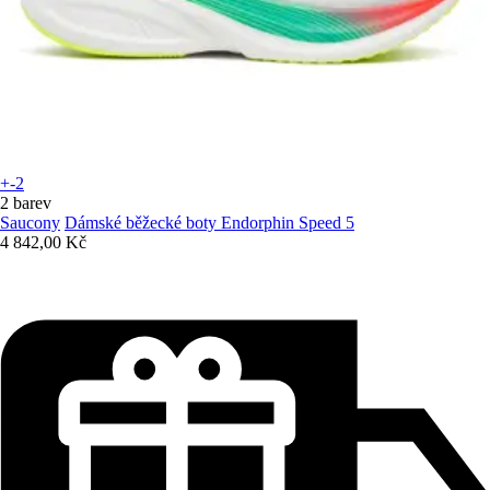
+-2
2 barev
Saucony
Dámské běžecké boty Endorphin Speed 5
4 842,00 Kč