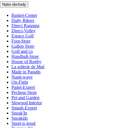
Naše obchody
Basket-Center
Daily Bikers
Direct Running
Direct-Volley
Espace Golf
Foot-Store
Gallop Store
Golf and co
Handball-Store
House of Rugby
La sellerie de Maé
Made in Paradis
Nauti-wave
On-Fight
Padel-Expert
Pecheur-Store
Pet and Garden
Slowood Interior
Smash-Expert
Sneak'In
Sneakids
Sport is good