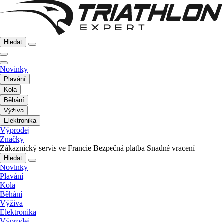
Hledat
Novinky
Plavání
Kola
Běhání
Výživa
Elektronika
Výprodej
Značky
Zákaznický servis ve Francie
Bezpečná platba
Snadné vracení
Hledat
Novinky
Plavání
Kola
Běhání
Výživa
Elektronika
Výprodej