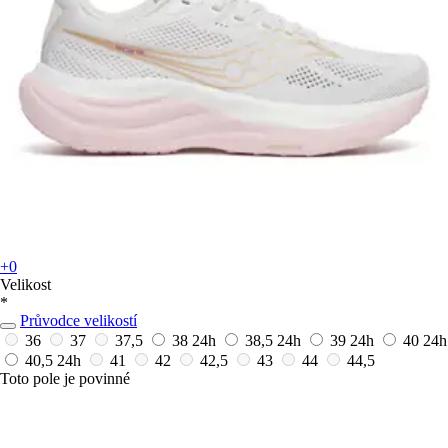
+0
Velikost
*
Průvodce velikostí
36
37
37,5
38
24h
38,5
24h
39
24h
40
24h
40,5
24h
41
42
42,5
43
44
44,5
Toto pole je povinné