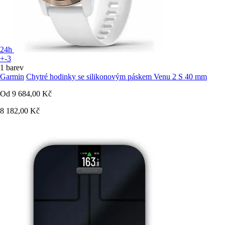
24h
+-3
1 barev
Garmin
Chytré hodinky se silikonovým páskem Venu 2 S 40 mm
Od
9 684,00 Kč
8 182,00 Kč