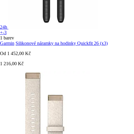
24h
+-3
1 barev
Garmin
Silikonové náramky na hodinky Quickfit 26 (x3)
Od
1 452,00 Kč
1 216,00 Kč