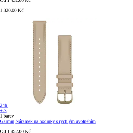
Od
1 452,00 Kč
1 320,00 Kč
24h
+-3
1 barev
Garmin
Náramek na hodinky s rychlým uvolněním
Od
1 452,00 Kč