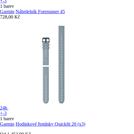
+-3
1 barev
Garmin
Náhrdelník Forerunner 45
728,00 Kč
24h
+-3
1 barev
Garmin
Hodinkové řemínky Quickfit 20 (x3)