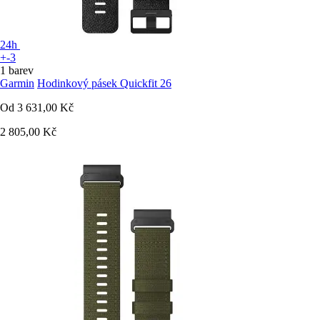
24h
+-3
1 barev
Garmin
Hodinkový pásek Quickfit 26
Od
3 631,00 Kč
2 805,00 Kč