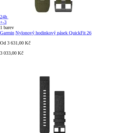
24h
+-3
1 barev
Garmin
Nylonový hodinkový pásek QuickFit 26
Od
3 631,00 Kč
3 033,00 Kč