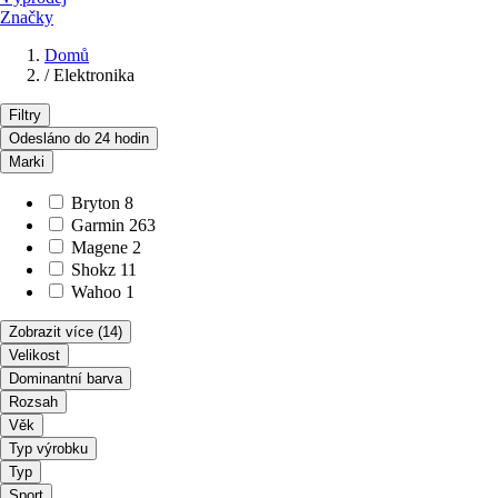
Značky
Domů
/
Elektronika
Filtry
Odesláno do 24 hodin
Marki
Bryton
8
Garmin
263
Magene
2
Shokz
11
Wahoo
1
Zobrazit více
(14)
Velikost
Dominantní barva
Rozsah
Věk
Typ výrobku
Typ
Sport