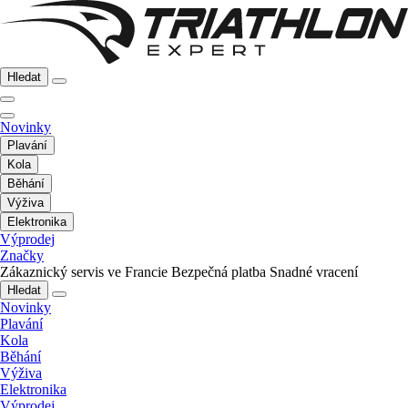
Hledat
Novinky
Plavání
Kola
Běhání
Výživa
Elektronika
Výprodej
Značky
Zákaznický servis ve Francie
Bezpečná platba
Snadné vracení
Hledat
Novinky
Plavání
Kola
Běhání
Výživa
Elektronika
Výprodej