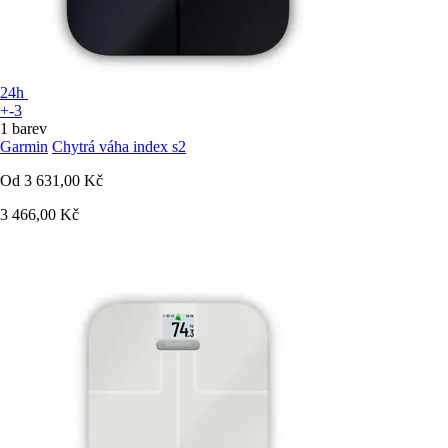
24h
+-3
1 barev
Garmin
Chytrá váha index s2
Od
3 631,00 Kč
3 466,00 Kč