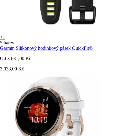
+1
5 barev
Garmin
Silikonový hodinkový pásek QuickFit®
Od
3 631,00 Kč
3 033,00 Kč