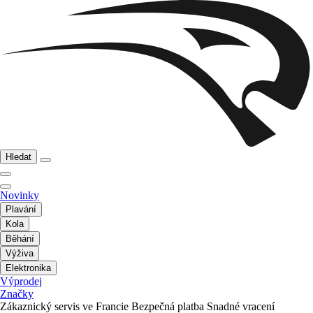
Hledat
Novinky
Plavání
Kola
Běhání
Výživa
Elektronika
Výprodej
Značky
Zákaznický servis ve Francie
Bezpečná platba
Snadné vracení