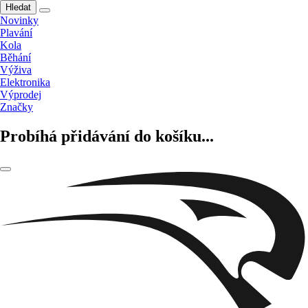
Hledat
Novinky
Plavání
Kola
Běhání
Výživa
Elektronika
Výprodej
Značky
Probíhá přidávání do košíku...