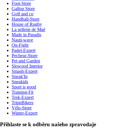
Foot-Store
Gallop Store
Golf and co
Handball-Store
House of Rugby
La sellerie de Maé
Made in Paradis
Nauti-wave
On-Fight
Padel-Expert
Pecheur-Store
Pet and Garden
Slowood Interior
Smash-Expert
Sneak'In
Sneakids
Sport is good
Training-Fit
Trek-Expert
TripnBikers
Vélo-Store
Winter-Expert
Přihlaste se k odběru našeho zpravodaje