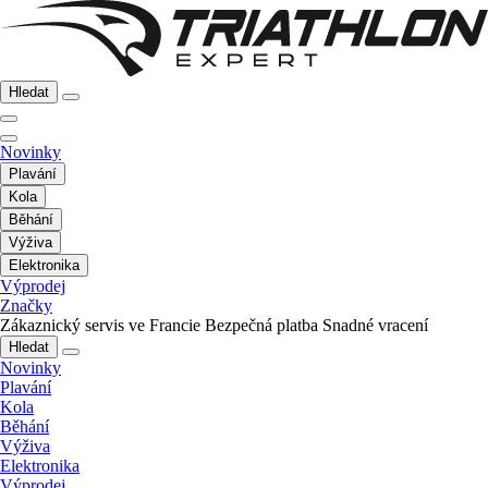
Hledat
Novinky
Plavání
Kola
Běhání
Výživa
Elektronika
Výprodej
Značky
Zákaznický servis ve Francie
Bezpečná platba
Snadné vracení
Hledat
Novinky
Plavání
Kola
Běhání
Výživa
Elektronika
Výprodej