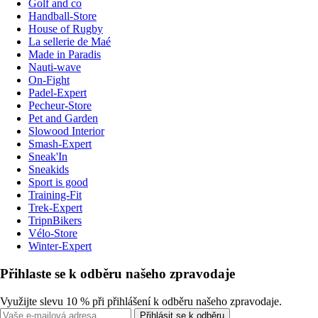
Golf and co
Handball-Store
House of Rugby
La sellerie de Maé
Made in Paradis
Nauti-wave
On-Fight
Padel-Expert
Pecheur-Store
Pet and Garden
Slowood Interior
Smash-Expert
Sneak'In
Sneakids
Sport is good
Training-Fit
Trek-Expert
TripnBikers
Vélo-Store
Winter-Expert
Přihlaste se k odběru našeho zpravodaje
Využijte slevu 10 % při přihlášení k odběru našeho zpravodaje.
Přihlásit se k odběru