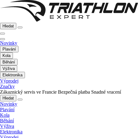
Hledat
Novinky
Plavání
Kola
Běhání
Výživa
Elektronika
Výprodej
Značky
Zákaznický servis ve Francie
Bezpečná platba
Snadné vracení
Hledat
Novinky
Plavání
Kola
Běhání
Výživa
Elektronika
Výprodej