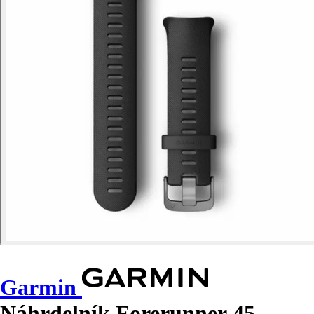
Garmin
Náhrdelník Forerunner 45