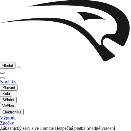
Hledat
Novinky
Plavání
Kola
Běhání
Výživa
Elektronika
Výprodej
Značky
Zákaznický servis ve Francie
Bezpečná platba
Snadné vracení