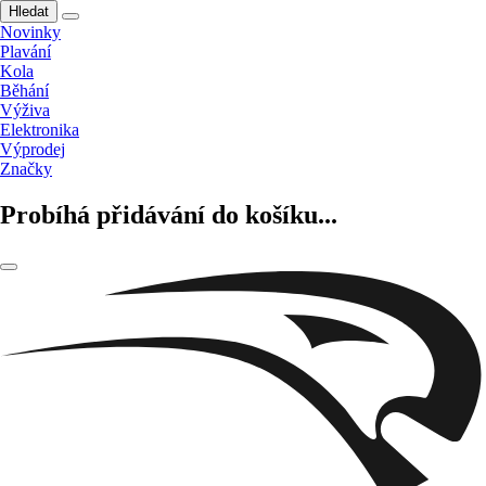
Hledat
Novinky
Plavání
Kola
Běhání
Výživa
Elektronika
Výprodej
Značky
Probíhá přidávání do košíku...