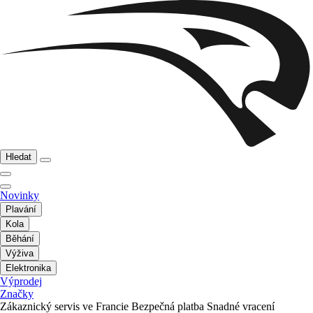
Hledat
Novinky
Plavání
Kola
Běhání
Výživa
Elektronika
Výprodej
Značky
Zákaznický servis ve Francie
Bezpečná platba
Snadné vracení