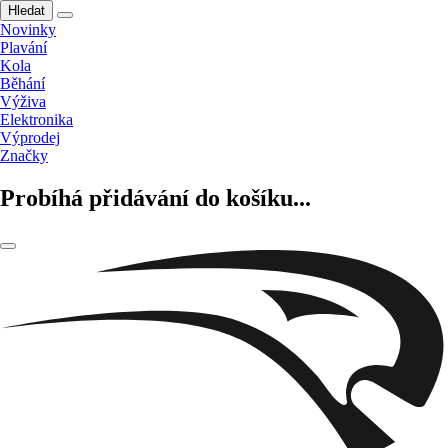
Hledat
Novinky
Plavání
Kola
Běhání
Výživa
Elektronika
Výprodej
Značky
Probíhá přidávání do košíku...