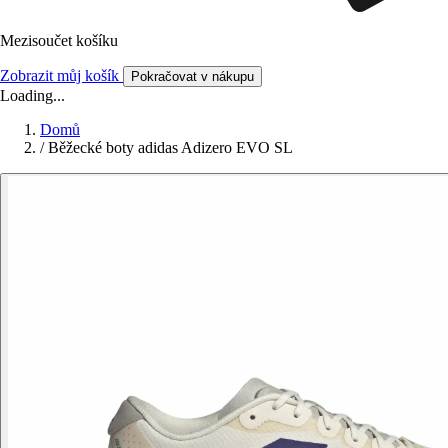
Mezisoučet košíku
Zobrazit můj košík
Pokračovat v nákupu
Loading...
Domů
/
Běžecké boty adidas Adizero EVO SL