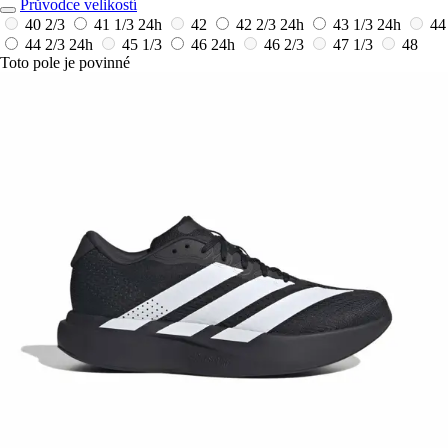
Průvodce velikostí
40 2/3
41 1/3
24h
42
42 2/3
24h
43 1/3
24h
44
44 2/3
24h
45 1/3
46
24h
46 2/3
47 1/3
48
Toto pole je povinné