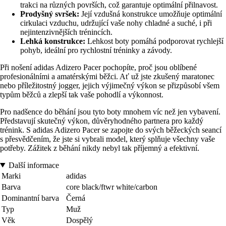
trakci na různých površích, což garantuje optimální přilnavost.
Prodyšný svršek:
Její vzdušná konstrukce umožňuje optimální
cirkulaci vzduchu, udržující vaše nohy chladné a suché, i při
nejintenzivnějších trénincích.
Lehká konstrukce:
Lehkost boty pomáhá podporovat rychlejší
pohyb, ideální pro rychlostní tréninky a závody.
Při nošení adidas Adizero Pacer pochopíte, proč jsou oblíbené
profesionálními a amatérskými běžci. Ať už jste zkušený maratonec
nebo příležitostný jogger, jejich výjimečný výkon se přizpůsobí všem
typům běžců a zlepší tak vaše pohodlí a výkonnost.
Pro nadšence do běhání jsou tyto boty mnohem víc než jen vybavení.
Představují skutečný výkon, důvěryhodného partnera pro každý
trénink. S adidas Adizero Pacer se zapojte do svých běžeckých seancí
s přesvědčením, že jste si vybrali model, který splňuje všechny vaše
potřeby. Zážitek z běhání nikdy nebyl tak příjemný a efektivní.
Další informace
Marki
adidas
Barva
core black/ftwr white/carbon
Dominantní barva
Černá
Typ
Muž
Věk
Dospělý