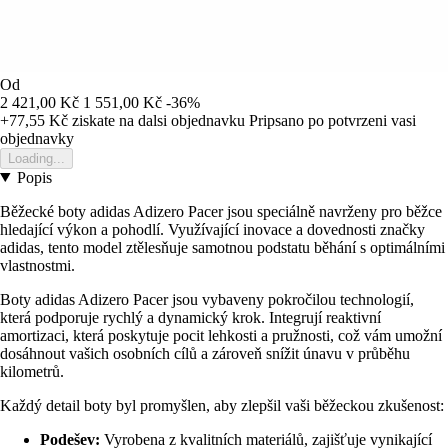
Od
2 421,00 Kč
1 551,00 Kč
-36%
+77,55 Kč
ziskate na dalsi objednavku
Pripsano po potvrzeni vasi
objednavky
Loading...
Popis
Běžecké boty adidas Adizero Pacer jsou speciálně navrženy pro běžce
hledající výkon a pohodlí. Využívající inovace a dovednosti značky
adidas, tento model ztělesňuje samotnou podstatu běhání s optimálními
vlastnostmi.
Boty adidas Adizero Pacer jsou vybaveny pokročilou technologií,
která podporuje rychlý a dynamický krok. Integrují reaktivní
amortizaci, která poskytuje pocit lehkosti a pružnosti, což vám umožní
dosáhnout vašich osobních cílů a zároveň snížit únavu v průběhu
kilometrů.
Každý detail boty byl promyšlen, aby zlepšil vaši běžeckou zkušenost:
Podešev:
Vyrobena z kvalitních materiálů, zajišťuje vynikající