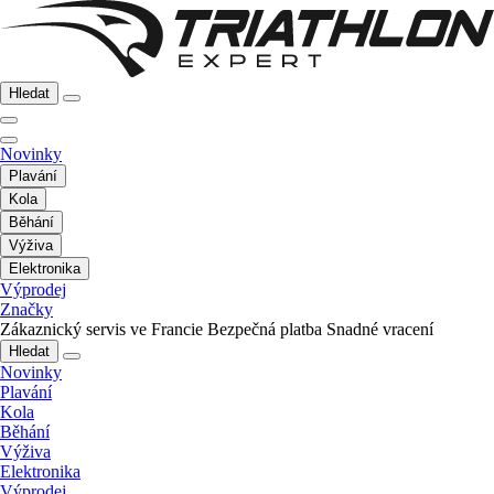
Hledat
Novinky
Plavání
Kola
Běhání
Výživa
Elektronika
Výprodej
Značky
Zákaznický servis ve Francie
Bezpečná platba
Snadné vracení
Hledat
Novinky
Plavání
Kola
Běhání
Výživa
Elektronika
Výprodej