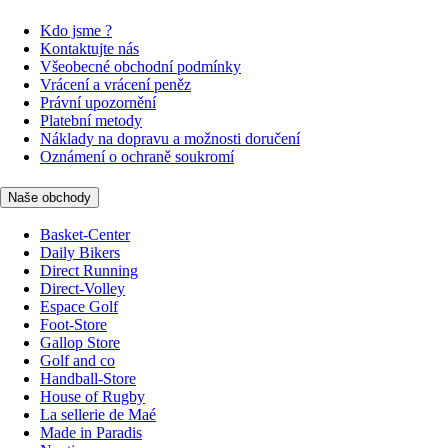
Kdo jsme ?
Kontaktujte nás
Všeobecné obchodní podmínky
Vrácení a vrácení peněz
Právní upozornění
Platební metody
Náklady na dopravu a možnosti doručení
Oznámení o ochraně soukromí
Naše obchody
Basket-Center
Daily Bikers
Direct Running
Direct-Volley
Espace Golf
Foot-Store
Gallop Store
Golf and co
Handball-Store
House of Rugby
La sellerie de Maé
Made in Paradis