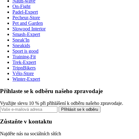
Nauti-wave
On-Fight
Padel-Expert
Pecheur-Store
Pet and Garden
Slowood Interior
Smash-Expert
Sneak'In
Sneakids
Sport is good
Training-Fit
Trek-Expert
TripnBikers
Vélo-Store
Winter-Expert
Přihlaste se k odběru našeho zpravodaje
Využijte slevu 10 % při přihlášení k odběru našeho zpravodaje.
Přihlásit se k odběru
Zůstaňte v kontaktu
Najděte nás na sociálních sítích