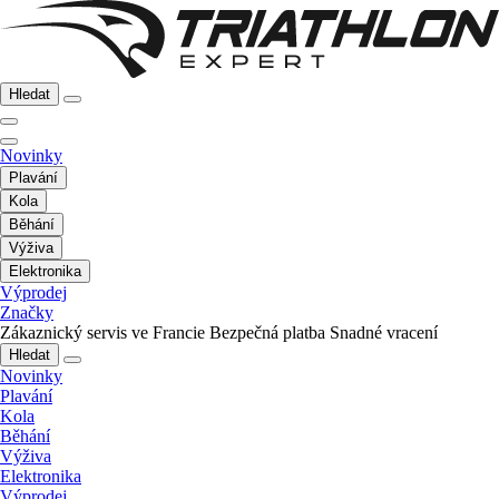
Hledat
Novinky
Plavání
Kola
Běhání
Výživa
Elektronika
Výprodej
Značky
Zákaznický servis ve Francie
Bezpečná platba
Snadné vracení
Hledat
Novinky
Plavání
Kola
Běhání
Výživa
Elektronika
Výprodej