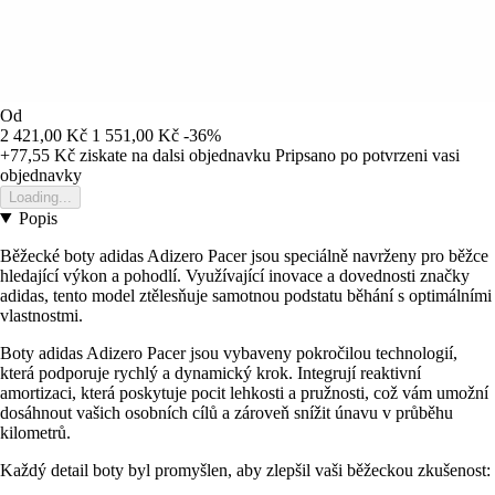
Od
2 421,00 Kč
1 551,00 Kč
-36%
+77,55 Kč
ziskate na dalsi objednavku
Pripsano po potvrzeni vasi
objednavky
Loading...
Popis
Běžecké boty adidas Adizero Pacer jsou speciálně navrženy pro běžce
hledající výkon a pohodlí. Využívající inovace a dovednosti značky
adidas, tento model ztělesňuje samotnou podstatu běhání s optimálními
vlastnostmi.
Boty adidas Adizero Pacer jsou vybaveny pokročilou technologií,
která podporuje rychlý a dynamický krok. Integrují reaktivní
amortizaci, která poskytuje pocit lehkosti a pružnosti, což vám umožní
dosáhnout vašich osobních cílů a zároveň snížit únavu v průběhu
kilometrů.
Každý detail boty byl promyšlen, aby zlepšil vaši běžeckou zkušenost: