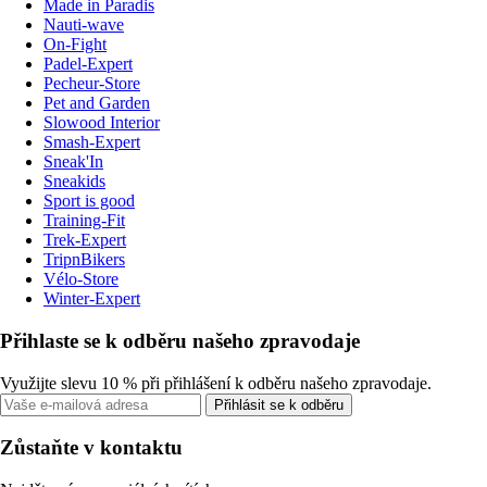
Made in Paradis
Nauti-wave
On-Fight
Padel-Expert
Pecheur-Store
Pet and Garden
Slowood Interior
Smash-Expert
Sneak'In
Sneakids
Sport is good
Training-Fit
Trek-Expert
TripnBikers
Vélo-Store
Winter-Expert
Přihlaste se k odběru našeho zpravodaje
Využijte slevu 10 % při přihlášení k odběru našeho zpravodaje.
Přihlásit se k odběru
Zůstaňte v kontaktu