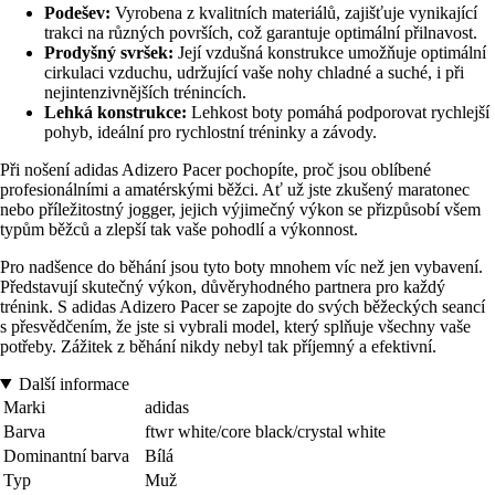
Podešev:
Vyrobena z kvalitních materiálů, zajišťuje vynikající
trakci na různých površích, což garantuje optimální přilnavost.
Prodyšný svršek:
Její vzdušná konstrukce umožňuje optimální
cirkulaci vzduchu, udržující vaše nohy chladné a suché, i při
nejintenzivnějších trénincích.
Lehká konstrukce:
Lehkost boty pomáhá podporovat rychlejší
pohyb, ideální pro rychlostní tréninky a závody.
Při nošení adidas Adizero Pacer pochopíte, proč jsou oblíbené
profesionálními a amatérskými běžci. Ať už jste zkušený maratonec
nebo příležitostný jogger, jejich výjimečný výkon se přizpůsobí všem
typům běžců a zlepší tak vaše pohodlí a výkonnost.
Pro nadšence do běhání jsou tyto boty mnohem víc než jen vybavení.
Představují skutečný výkon, důvěryhodného partnera pro každý
trénink. S adidas Adizero Pacer se zapojte do svých běžeckých seancí
s přesvědčením, že jste si vybrali model, který splňuje všechny vaše
potřeby. Zážitek z běhání nikdy nebyl tak příjemný a efektivní.
Další informace
Marki
adidas
Barva
ftwr white/core black/crystal white
Dominantní barva
Bílá
Typ
Muž