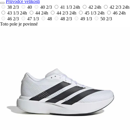
Průvodce velikostí
38 2/3
40
40 2/3
41 1/3
24h
42
24h
42 2/3
24h
43 1/3
24h
44
24h
44 2/3
24h
45 1/3
24h
46
24h
46 2/3
47 1/3
48
48 2/3
49 1/3
50 2/3
Toto pole je povinné