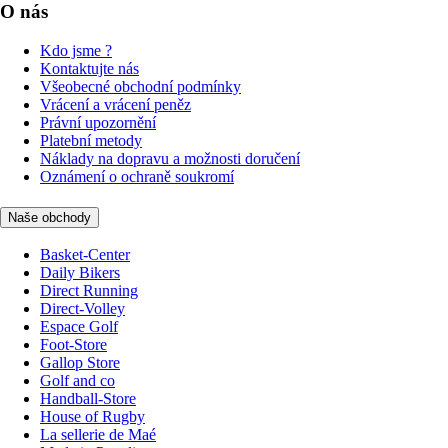
O nás
Kdo jsme ?
Kontaktujte nás
Všeobecné obchodní podmínky
Vrácení a vrácení peněz
Právní upozornění
Platební metody
Náklady na dopravu a možnosti doručení
Oznámení o ochraně soukromí
Naše obchody
Basket-Center
Daily Bikers
Direct Running
Direct-Volley
Espace Golf
Foot-Store
Gallop Store
Golf and co
Handball-Store
House of Rugby
La sellerie de Maé