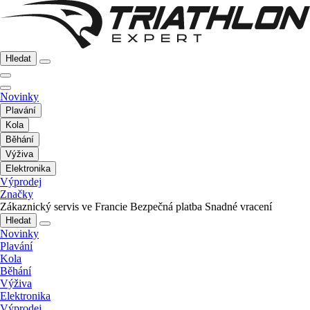
Hledat
Novinky
Plavání
Kola
Běhání
Výživa
Elektronika
Výprodej
Značky
Zákaznický servis ve Francie
Bezpečná platba
Snadné vracení
Hledat
Novinky
Plavání
Kola
Běhání
Výživa
Elektronika
Výprodej