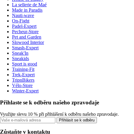
La sellerie de Maé
Made in Paradis
Nauti-wave
On-Fight
Padel-Expert
Pecheur-Store
Pet and Garden
Slowood Interior
Smash-Expert
Sneak'In
Sneakids
Sport is good
Training-Fit
Trek-Expert
TripnBikers
Vélo-Store
Winter-Expert
Přihlaste se k odběru našeho zpravodaje
Využijte slevu 10 % při přihlášení k odběru našeho zpravodaje.
Přihlásit se k odběru
Zůstaňte v kontaktu