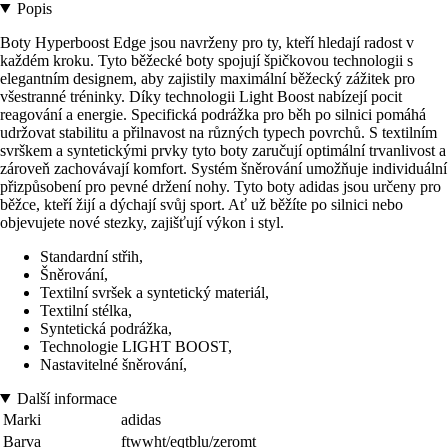
Popis
Boty Hyperboost Edge jsou navrženy pro ty, kteří hledají radost v
každém kroku. Tyto běžecké boty spojují špičkovou technologii s
elegantním designem, aby zajistily maximální běžecký zážitek pro
všestranné tréninky. Díky technologii Light Boost nabízejí pocit
reagování a energie. Specifická podrážka pro běh po silnici pomáhá
udržovat stabilitu a přilnavost na různých typech povrchů. S textilním
svrškem a syntetickými prvky tyto boty zaručují optimální trvanlivost a
zároveň zachovávají komfort. Systém šněrování umožňuje individuální
přizpůsobení pro pevné držení nohy. Tyto boty adidas jsou určeny pro
běžce, kteří žijí a dýchají svůj sport. Ať už běžíte po silnici nebo
objevujete nové stezky, zajišťují výkon i styl.
Standardní střih,
Šněrování,
Textilní svršek a syntetický materiál,
Textilní stélka,
Syntetická podrážka,
Technologie LIGHT BOOST,
Nastavitelné šněrování,
Další informace
Marki
adidas
Barva
ftwwht/eqtblu/zeromt