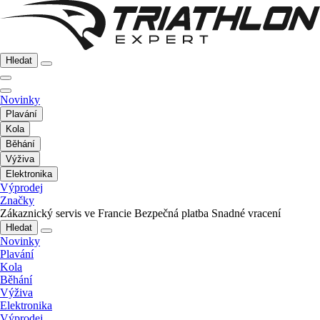
Hledat
Novinky
Plavání
Kola
Běhání
Výživa
Elektronika
Výprodej
Značky
Zákaznický servis ve Francie
Bezpečná platba
Snadné vracení
Hledat
Novinky
Plavání
Kola
Běhání
Výživa
Elektronika
Výprodej