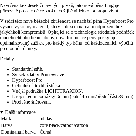
Navržena bez desek či pevných prvků, tato nová pěna funguje
přirozeně po celé délce kroku, což ji činí lehkou a propulzivní.
V srdci této nové běžecké zkušenosti se nachází pěna Hyperboost Pro,
vysoce výkonný materiál, který nabízí maximální odpružení bez
jakýchkoli kompromisů. Opírající se o technologie středních podrážek
modelů elitního běhu adidas, nová formulace pěny poskytuje
optimalizovaný zážitek pro každý typ běhu, od každodenních výběhů
po dlouhé tréninky.
Detaily
Standardní střih.
Svršek z látky Primeweave.
Hyperboost Pro.
Celoplošná textilní stélka.
Vnější podrážka LIGHTTRAXION.
Drop střední podrážky: 6 mm (patní 45 mm/přední část 39 mm).
Prodyšné šněrování.
Další informace
Marki
adidas
Barva
core black/carbon/carbon
Dominantní barva
Černá