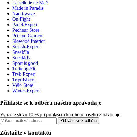
La sellerie de Maé
Made in Paradis
Nauti-wave
On-Fight
Padel-Expert
Pecheur-Store
Pet and Garden
Slowood Interior
Smash-Expert
Sneak'In
Sneakids
Sport is good
Training-Fit
Trek-Expert
TripnBikers
Vélo-Store
Winter-Expert
Přihlaste se k odběru našeho zpravodaje
Využijte slevu 10 % při přihlášení k odběru našeho zpravodaje.
Přihlásit se k odběru
Zůstaňte v kontaktu