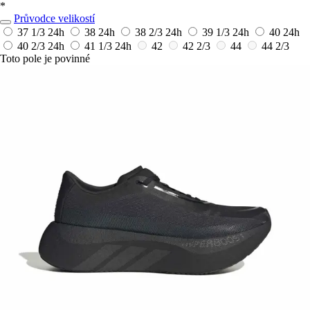
*
Průvodce velikostí
37 1/3
24h
38
24h
38 2/3
24h
39 1/3
24h
40
24h
40 2/3
24h
41 1/3
24h
42
42 2/3
44
44 2/3
Toto pole je povinné