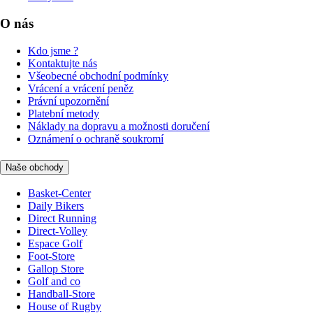
O nás
Kdo jsme ?
Kontaktujte nás
Všeobecné obchodní podmínky
Vrácení a vrácení peněz
Právní upozornění
Platební metody
Náklady na dopravu a možnosti doručení
Oznámení o ochraně soukromí
Naše obchody
Basket-Center
Daily Bikers
Direct Running
Direct-Volley
Espace Golf
Foot-Store
Gallop Store
Golf and co
Handball-Store
House of Rugby