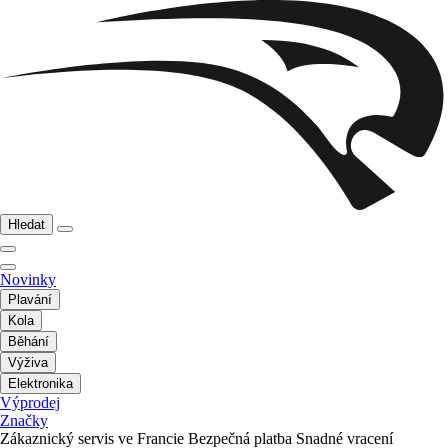
Hledat
Novinky
Plavání
Kola
Běhání
Výživa
Elektronika
Výprodej
Značky
Zákaznický servis ve Francie
Bezpečná platba
Snadné vracení