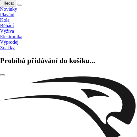
Hledat
Novinky
Plavání
Kola
Běhání
Výživa
Elektronika
Výprodej
Značky
Probíhá přidávání do košíku...