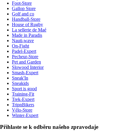
Foot-Store
Gallop Store
Golf and co
Handball-Store
House of Rugby
La sellerie de Maé
Made in Paradis
Nauti-wave
On-Fight
Padel-Expert
Pecheur-Store
Pet and Garden
Slowood Interior
Smash-Expert
Sneak'In
Sneakids
Sport is good
Training-Fit
Trek-Expert
TripnBikers
Vélo-Store
Winter-Expert
Přihlaste se k odběru našeho zpravodaje