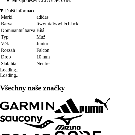
Mezipodešev CLOUDFOAM.
Další informace
Marki
adidas
Barva
ftwwht/ftwwht/cblack
Dominantní barva
Bílá
Typ
Muž
Věk
Junior
Rozsah
Falcon
Drop
10 mm
Stabilita
Neutre
Loading...
Loading...
Všechny naše značky