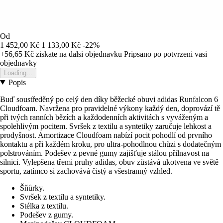
Od
1 452,00 Kč
1 133,00 Kč
-22%
+56,65 Kč
ziskate na dalsi objednavku
Pripsano po potvrzeni vasi
objednavky
Loading...
Popis
Buď soustředěný po celý den díky běžecké obuvi adidas Runfalcon 6
Cloudfoam. Navržena pro pravidelné výkony každý den, doprovází tě
při tvých ranních bězích a každodenních aktivitách s vyváženým a
spolehlivým pocitem. Svršek z textilu a syntetiky zaručuje lehkost a
prodyšnost. Amortizace Cloudfoam nabízí pocit pohodlí od prvního
kontaktu a při každém kroku, pro ultra-pohodlnou chůzi s dodatečným
polstrováním. Podešev z pevné gumy zajišťuje stálou přilnavost na
silnici. Vylepšena třemi pruhy adidas, obuv zůstává ukotvena ve světě
sportu, zatímco si zachovává čistý a všestranný vzhled.
Šňůrky.
Svršek z textilu a syntetiky.
Stélka z textilu.
Podešev z gumy.