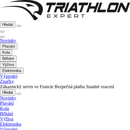
Hledat
Novinky
Plavání
Kola
Běhání
Výživa
Elektronika
Výprodej
Značky
Zákaznický servis ve Francie
Bezpečná platba
Snadné vracení
Hledat
Novinky
Plavání
Kola
Běhání
Výživa
Elektronika
Výprodej