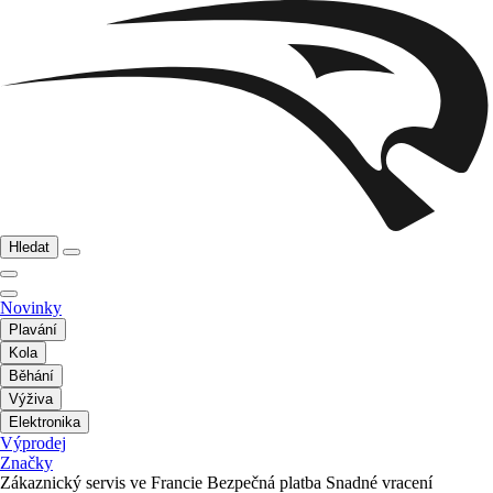
Hledat
Novinky
Plavání
Kola
Běhání
Výživa
Elektronika
Výprodej
Značky
Zákaznický servis ve Francie
Bezpečná platba
Snadné vracení