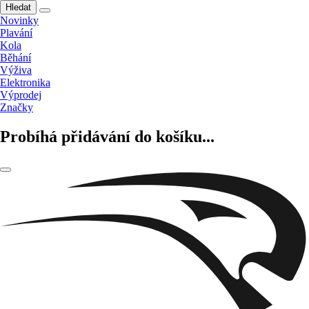
Hledat
Novinky
Plavání
Kola
Běhání
Výživa
Elektronika
Výprodej
Značky
Probíhá přidávání do košíku...