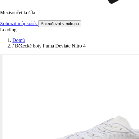
Mezisoučet košíku
Zobrazit můj košík
Pokračovat v nákupu
Loading...
Domů
/
Běžecké boty Puma Deviate Nitro 4