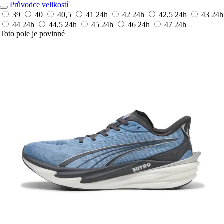
Průvodce velikostí
39
40
40,5
41
24h
42
24h
42,5
24h
43
24h
44
24h
44,5
24h
45
24h
46
24h
47
24h
Toto pole je povinné