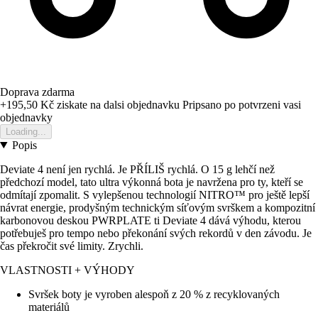
Doprava zdarma
+195,50 Kč
ziskate na dalsi objednavku
Pripsano po potvrzeni vasi
objednavky
Loading...
Popis
Deviate 4 není jen rychlá. Je PŘÍLIŠ rychlá. O 15 g lehčí než
předchozí model, tato ultra výkonná bota je navržena pro ty, kteří se
odmítají zpomalit. S vylepšenou technologií NITRO™ pro ještě lepší
návrat energie, prodyšným technickým síťovým svrškem a kompozitní
karbonovou deskou PWRPLATE ti Deviate 4 dává výhodu, kterou
potřebuješ pro tempo nebo překonání svých rekordů v den závodu. Je
čas překročit své limity. Zrychli.
VLASTNOSTI + VÝHODY
Svršek boty je vyroben alespoň z 20 % z recyklovaných
materiálů