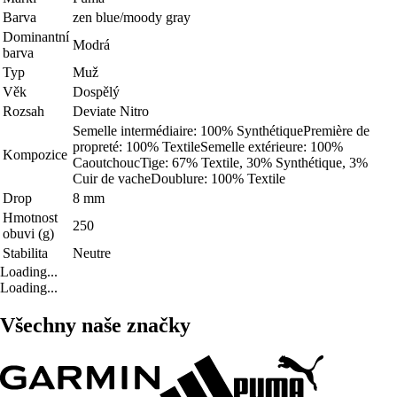
Barva
zen blue/moody gray
Dominantní
Modrá
barva
Typ
Muž
Věk
Dospělý
Rozsah
Deviate Nitro
Semelle intermédiaire: 100% SynthétiquePremière de
propreté: 100% TextileSemelle extérieure: 100%
Kompozice
CaoutchoucTige: 67% Textile, 30% Synthétique, 3%
Cuir de vacheDoublure: 100% Textile
Drop
8 mm
Hmotnost
250
obuvi (g)
Stabilita
Neutre
Loading...
Loading...
Všechny naše značky