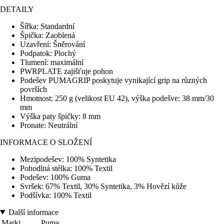
DETAILY
Šířka: Standardní
Špička: Zaoblená
Uzavření: Šněrování
Podpatok: Plochý
Tlumení: maximální
PWRPLATE zajišťuje pohon
Podešev PUMAGRIP poskytuje vynikající grip na různých
površích
Hmotnost: 250 g (velikost EU 42), výška podešve: 38 mm/30
mm
Výška paty špičky: 8 mm
Pronate: Neutrální
INFORMACE O SLOŽENÍ
Mezipodešev: 100% Syntetika
Pohodlná stélka: 100% Textil
Podešev: 100% Guma
Svršek: 67% Textil, 30% Syntetika, 3% Hovězí kůže
Podšívka: 100% Textil
Další informace
Marki
Puma