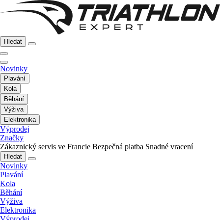
Hledat
Novinky
Plavání
Kola
Běhání
Výživa
Elektronika
Výprodej
Značky
Zákaznický servis ve Francie
Bezpečná platba
Snadné vracení
Hledat
Novinky
Plavání
Kola
Běhání
Výživa
Elektronika
Výprodej