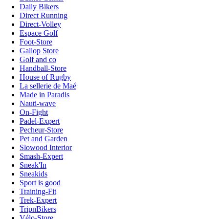
Daily Bikers
Direct Running
Direct-Volley
Espace Golf
Foot-Store
Gallop Store
Golf and co
Handball-Store
House of Rugby
La sellerie de Maé
Made in Paradis
Nauti-wave
On-Fight
Padel-Expert
Pecheur-Store
Pet and Garden
Slowood Interior
Smash-Expert
Sneak'In
Sneakids
Sport is good
Training-Fit
Trek-Expert
TripnBikers
Vélo-Store