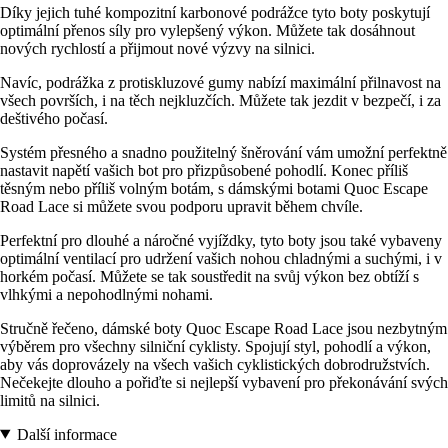
Díky jejich tuhé kompozitní karbonové podrážce tyto boty poskytují
optimální přenos síly pro vylepšený výkon. Můžete tak dosáhnout
nových rychlostí a přijmout nové výzvy na silnici.
Navíc, podrážka z protiskluzové gumy nabízí maximální přilnavost na
všech površích, i na těch nejkluzčích. Můžete tak jezdit v bezpečí, i za
deštivého počasí.
Systém přesného a snadno použitelný šněrování vám umožní perfektně
nastavit napětí vašich bot pro přizpůsobené pohodlí. Konec příliš
těsným nebo příliš volným botám, s dámskými botami Quoc Escape
Road Lace si můžete svou podporu upravit během chvíle.
Perfektní pro dlouhé a náročné vyjíždky, tyto boty jsou také vybaveny
optimální ventilací pro udržení vašich nohou chladnými a suchými, i v
horkém počasí. Můžete se tak soustředit na svůj výkon bez obtíží s
vlhkými a nepohodlnými nohami.
Stručně řečeno, dámské boty Quoc Escape Road Lace jsou nezbytným
výběrem pro všechny silniční cyklisty. Spojují styl, pohodlí a výkon,
aby vás doprovázely na všech vašich cyklistických dobrodružstvích.
Nečekejte dlouho a pořiďte si nejlepší vybavení pro překonávání svých
limitů na silnici.
Další informace