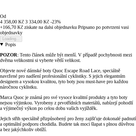
Od
4 358,00 Kč
3 334,00 Kč
-23%
+166,70 Kč
ziskate na dalsi objednavku
Pripsano po potvrzeni vasi
objednavky
Loading...
Popis
POZOR
: Tento článek může být menší. V případě pochybnosti mezi
dvěma velikostmi si vyberte větší velikost.
Objevte nové dámské boty Quoc Escape Road Lace, speciálně
navržené pro nadšení profesionální cyklistiky. S jejich elegantním
designem a vysokou kvalitou, tyto boty jsou must-have pro každou
náročnou cyklistku.
Marca Quoc je známá pro své vysoce kvalitní produkty a tyto boty
nejsou výjimkou. Vyrobeny z prvotřídních materiálů, nabízejí pohodlí
a výjimečný výkon po celou dobu vašich vyjížděk.
Jejich střih speciálně přizpůsobený pro ženy zajišťuje dokonalé padnutí
a optimální podporu chodidla. Budete tak moci šlapat s plnou důvěrou
a bez jakýchkoliv obtíží.