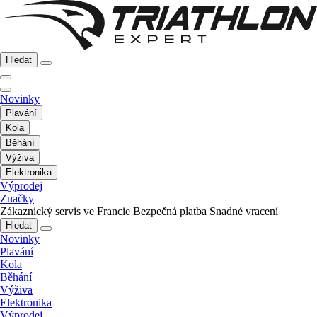
Hledat
Novinky
Plavání
Kola
Běhání
Výživa
Elektronika
Výprodej
Značky
Zákaznický servis ve Francie
Bezpečná platba
Snadné vracení
Hledat
Novinky
Plavání
Kola
Běhání
Výživa
Elektronika
Výprodej