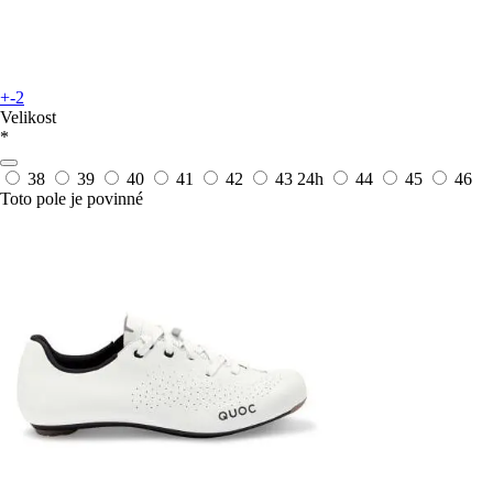
+-2
Velikost
*
38
39
40
41
42
43
24h
44
45
46
Toto pole je povinné