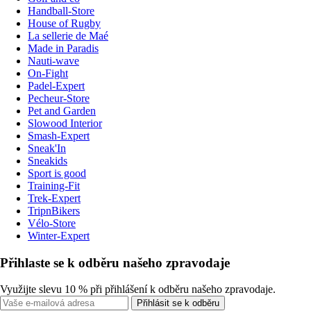
Handball-Store
House of Rugby
La sellerie de Maé
Made in Paradis
Nauti-wave
On-Fight
Padel-Expert
Pecheur-Store
Pet and Garden
Slowood Interior
Smash-Expert
Sneak'In
Sneakids
Sport is good
Training-Fit
Trek-Expert
TripnBikers
Vélo-Store
Winter-Expert
Přihlaste se k odběru našeho zpravodaje
Využijte slevu 10 % při přihlášení k odběru našeho zpravodaje.
Přihlásit se k odběru