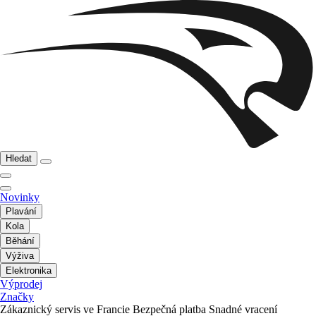
Hledat
Novinky
Plavání
Kola
Běhání
Výživa
Elektronika
Výprodej
Značky
Zákaznický servis ve Francie
Bezpečná platba
Snadné vracení