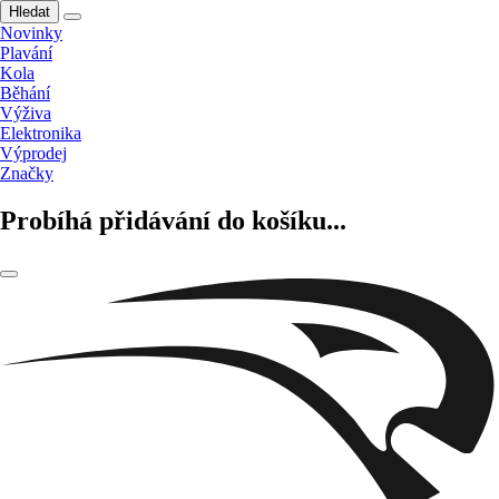
Hledat
Novinky
Plavání
Kola
Běhání
Výživa
Elektronika
Výprodej
Značky
Probíhá přidávání do košíku...