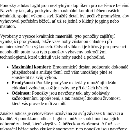
Ponožky adidas Light jsou nezbytným doplňkem pro nadšence běhání.
Navrženy tak, aby poskytovaly maximální komfort během vašich
tréninků, spojují výkon a styl. Každý detail byl pečlivě promyšlen, aby
vyhovoval potřebám běžců, ať už se jedná o klidný jogging nebo
maraton.
Vyrobeny z vysoce kvalitních materiálů, tyto ponožky zajišťují
vynikající prodyšnost, takže vaše nohy zůstanou chladné i při
nejintenzivnějších výkonech. Odvod vlhkosti je klíčový pro prevenci
nepohodlí; proto jsou tyto ponožky vybaveny pokročilými
technologiemi, které udržují vaše nohy suché a pohodlné.
Maximální komfort:
Ergonomický design podporuje dokonalé
přizpůsobení a snižuje tření, což vám umožňuje plně se
soustředit na svůj výkon.
Prodyšnost:
Použité prodyšné materiály umožňují ideální
cirkulaci vzduchu, což je nezbytné při delších bězích.
Odolnost:
Ponožky jsou navrženy tak, aby odolávaly
každodennímu opotřebení, a tak nabízejí dlouhou životnost,
která vás provede míli za mílí.
Značka adidas je celosvětově uznávána za svůj závazek k inovaci a
kvalitě. S ponožkami adidas Light se můžete spolehnout na jejich
odborné znalosti, které zlepší vaši běžeckou zkušenost. Ať už jste
rekreační běžec nebo zkušený sportovec, tyto ponožky jsou navrženy