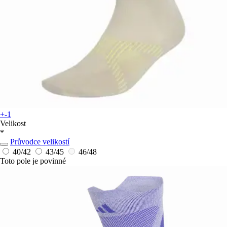
+-1
Velikost
*
Průvodce velikostí
40/42
43/45
46/48
Toto pole je povinné