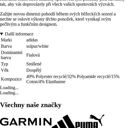
tak, aby vás doprovázely při všech vašich sportovních výzvách.
Zažijte novou dimenzi pohodlí během svých běžeckých sezení a
nechte se oslovit výkony těchto ponožek, které vynikají svým
pečlivým a funkčním designem.
Další informace
Marki
adidas
Barva
solpur/white
Dominantní
Fialová
barva
Typ
Smíšené
Věk
Dospělý
49% Polyester recyclé/32% Polyamide recyclé/15%
Kompozice
Coton/4% Elasthanne
Loading...
Loading...
Všechny naše značky