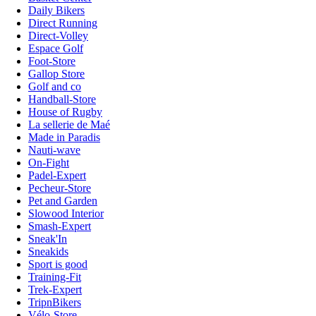
Daily Bikers
Direct Running
Direct-Volley
Espace Golf
Foot-Store
Gallop Store
Golf and co
Handball-Store
House of Rugby
La sellerie de Maé
Made in Paradis
Nauti-wave
On-Fight
Padel-Expert
Pecheur-Store
Pet and Garden
Slowood Interior
Smash-Expert
Sneak'In
Sneakids
Sport is good
Training-Fit
Trek-Expert
TripnBikers
Vélo-Store