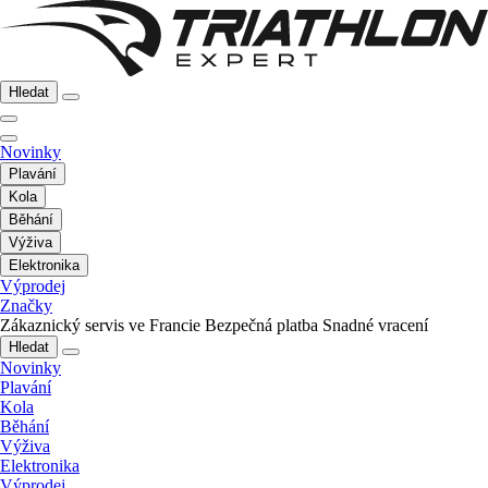
Hledat
Novinky
Plavání
Kola
Běhání
Výživa
Elektronika
Výprodej
Značky
Zákaznický servis ve Francie
Bezpečná platba
Snadné vracení
Hledat
Novinky
Plavání
Kola
Běhání
Výživa
Elektronika
Výprodej