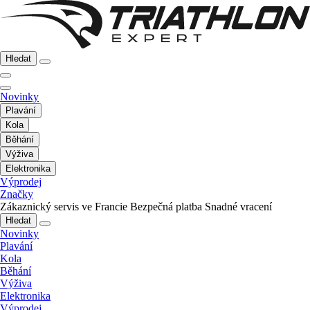
Hledat
Novinky
Plavání
Kola
Běhání
Výživa
Elektronika
Výprodej
Značky
Zákaznický servis ve Francie
Bezpečná platba
Snadné vracení
Hledat
Novinky
Plavání
Kola
Běhání
Výživa
Elektronika
Výprodej