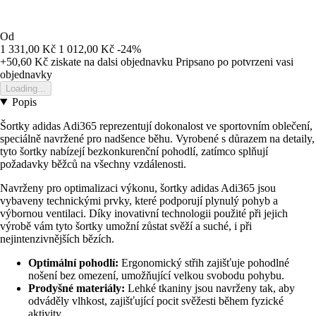
Od
1 331,00 Kč
1 012,00 Kč
-24%
+50,60 Kč
ziskate na dalsi objednavku
Pripsano po potvrzeni vasi
objednavky
Loading...
Popis
Šortky adidas Adi365 reprezentují dokonalost ve sportovním oblečení,
speciálně navržené pro nadšence běhu. Vyrobené s důrazem na detaily,
tyto šortky nabízejí bezkonkurenční pohodlí, zatímco splňují
požadavky běžců na všechny vzdálenosti.
Navrženy pro optimalizaci výkonu, šortky adidas Adi365 jsou
vybaveny technickými prvky, které podporují plynulý pohyb a
výbornou ventilaci. Díky inovativní technologii použité při jejich
výrobě vám tyto šortky umožní zůstat svěží a suché, i při
nejintenzivnějších bězích.
Optimální pohodlí:
Ergonomický střih zajišťuje pohodlné
nošení bez omezení, umožňující velkou svobodu pohybu.
Prodyšné materiály:
Lehké tkaniny jsou navrženy tak, aby
odváděly vlhkost, zajišťující pocit svěžesti během fyzické
aktivity.