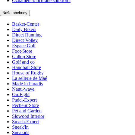
Oznámení o ochraně soukromí
Naše obchody
Basket-Center
Daily Bikers
Direct Running
Direct-Volley
Espace Golf
Foot-Store
Gallop Store
Golf and co
Handball-Store
House of Rugby
La sellerie de Maé
Made in Paradis
Nauti-wave
On-Fight
Padel-Expert
Pecheur-Store
Pet and Garden
Slowood Interior
Smash-Expert
Sneak'In
Sneakids