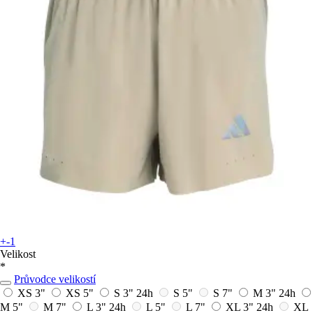
+-1
Velikost
*
Průvodce velikostí
XS 3"
XS 5"
S 3"
24h
S 5"
S 7"
M 3"
24h
M 5"
M 7"
L 3"
24h
L 5"
L 7"
XL 3"
24h
XL