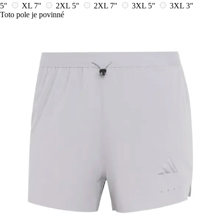
5"
XL 7"
2XL 5"
2XL 7"
3XL 5"
3XL 3"
Toto pole je povinné