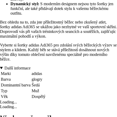
Dynamický styl:
S moderním designem nejsou tyto šortky jen
funkční, ale také přidávají dotek stylu k vašemu běžeckému
outfitu.
Bez ohledu na to, zda jste příležitostný běžec nebo zkušený atlet,
šortky adidas Adi365 se ukážou jako nezbytné ve vaší sportovní skříni.
Doprovodí vás při vašich tréninkových seancích a soutěžích, zajišťujíc
maximální pohodlí a výkon.
Vyberte si šortky adidas Adi365 pro zdolání svých běžeckých výzev se
stylem a klidem. Každý běh se stává příležitostí dosáhnout nových
výšin díky tomuto oblečení navrženému speciálně pro moderního
běžce.
Další informace
Marki
adidas
Barva
glogry
Dominantní barva
Šedá
Typ
Muž
Věk
Dospělý
Loading...
Loading...