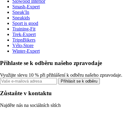
Slowood Interior
Smash-Expert
Sneak'In
Sneakids
Sport is good
Training-Fit
Trek-Expert
TripnBikers
Vélo-Store
Winter-Expert
Přihlaste se k odběru našeho zpravodaje
Využijte slevu 10 % při přihlášení k odběru našeho zpravodaje.
Přihlásit se k odběru
Zůstaňte v kontaktu
Najděte nás na sociálních sítích