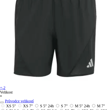
+-2
Velikost
*
Průvodce velikostí
XS 5"
XS 7"
S 5"
24h
S 7"
M 5"
24h
M 7"