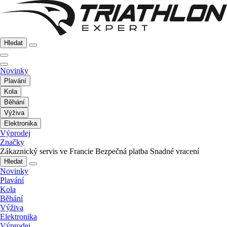
Hledat
Novinky
Plavání
Kola
Běhání
Výživa
Elektronika
Výprodej
Značky
Zákaznický servis ve Francie
Bezpečná platba
Snadné vracení
Hledat
Novinky
Plavání
Kola
Běhání
Výživa
Elektronika
Výprodej