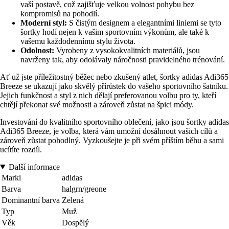
vaší postavě, což zajišťuje velkou volnost pohybu bez
kompromisů na pohodlí.
Moderní styl:
S čistým designem a elegantními liniemi se tyto
šortky hodí nejen k vašim sportovním výkonům, ale také k
vašemu každodennímu stylu života.
Odolnost:
Vyrobeny z vysokokvalitních materiálů, jsou
navrženy tak, aby odolávaly náročnosti pravidelného trénování.
Ať už jste příležitostný běžec nebo zkušený atlet, šortky adidas Adi365
Breeze se ukazují jako skvělý přírůstek do vašeho sportovního šatníku.
Jejich funkčnost a styl z nich dělají preferovanou volbu pro ty, kteří
chtějí překonat své možnosti a zároveň zůstat na špici módy.
Investování do kvalitního sportovního oblečení, jako jsou šortky adidas
Adi365 Breeze, je volba, která vám umožní dosáhnout vašich cílů a
zároveň zůstat pohodlný. Vyzkoušejte je při svém příštím běhu a sami
ucítíte rozdíl.
Další informace
Marki
adidas
Barva
halgrn/greone
Dominantní barva
Zelená
Typ
Muž
Věk
Dospělý