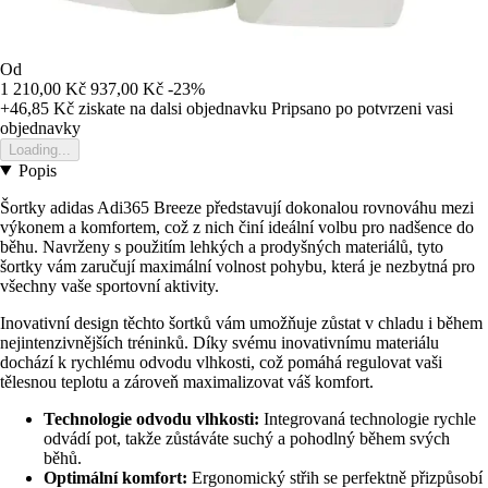
Od
1 210,00 Kč
937,00 Kč
-23%
+46,85 Kč
ziskate na dalsi objednavku
Pripsano po potvrzeni vasi
objednavky
Loading...
Popis
Šortky adidas Adi365 Breeze představují dokonalou rovnováhu mezi
výkonem a komfortem, což z nich činí ideální volbu pro nadšence do
běhu. Navrženy s použitím lehkých a prodyšných materiálů, tyto
šortky vám zaručují maximální volnost pohybu, která je nezbytná pro
všechny vaše sportovní aktivity.
Inovativní design těchto šortků vám umožňuje zůstat v chladu i během
nejintenzivnějších tréninků. Díky svému inovativnímu materiálu
dochází k rychlému odvodu vlhkosti, což pomáhá regulovat vaši
tělesnou teplotu a zároveň maximalizovat váš komfort.
Technologie odvodu vlhkosti:
Integrovaná technologie rychle
odvádí pot, takže zůstáváte suchý a pohodlný během svých
běhů.
Optimální komfort:
Ergonomický střih se perfektně přizpůsobí