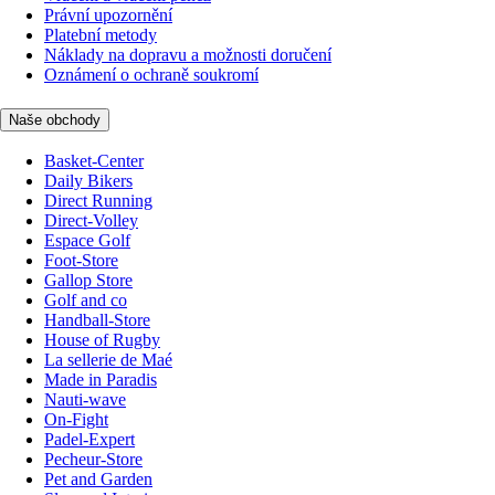
Právní upozornění
Platební metody
Náklady na dopravu a možnosti doručení
Oznámení o ochraně soukromí
Naše obchody
Basket-Center
Daily Bikers
Direct Running
Direct-Volley
Espace Golf
Foot-Store
Gallop Store
Golf and co
Handball-Store
House of Rugby
La sellerie de Maé
Made in Paradis
Nauti-wave
On-Fight
Padel-Expert
Pecheur-Store
Pet and Garden