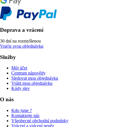
Doprava a vrácení
30 dní na rozmyšlenou
Vraťte svou objednávku
Služby
Můj účet
Centrum nápovědy
Sledovat mou objednávku
Vrátit mou objednávku
Kódy slev
O nás
Kdo jsme ?
Kontaktujte nás
Všeobecné obchodní podmínky
Vrácení a vrácení peněz