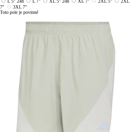
L 5"
24h
L 7"
XL 5"
24h
XL 7"
2XL 5"
2XL
7"
3XL 7"
Toto pole je povinné