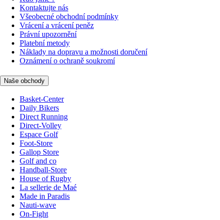
Kontaktujte nás
Všeobecné obchodní podmínky
Vrácení a vrácení peněz
Právní upozornění
Platební metody
Náklady na dopravu a možnosti doručení
Oznámení o ochraně soukromí
Naše obchody
Basket-Center
Daily Bikers
Direct Running
Direct-Volley
Espace Golf
Foot-Store
Gallop Store
Golf and co
Handball-Store
House of Rugby
La sellerie de Maé
Made in Paradis
Nauti-wave
On-Fight