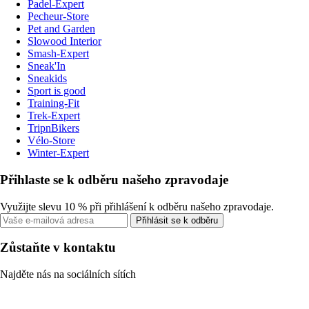
Padel-Expert
Pecheur-Store
Pet and Garden
Slowood Interior
Smash-Expert
Sneak'In
Sneakids
Sport is good
Training-Fit
Trek-Expert
TripnBikers
Vélo-Store
Winter-Expert
Přihlaste se k odběru našeho zpravodaje
Využijte slevu 10 % při přihlášení k odběru našeho zpravodaje.
Přihlásit se k odběru
Zůstaňte v kontaktu
Najděte nás na sociálních sítích