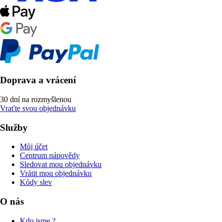
Doprava a vrácení
30 dní na rozmyšlenou
Vraťte svou objednávku
Služby
Můj účet
Centrum nápovědy
Sledovat mou objednávku
Vrátit mou objednávku
Kódy slev
O nás
Kdo jsme ?