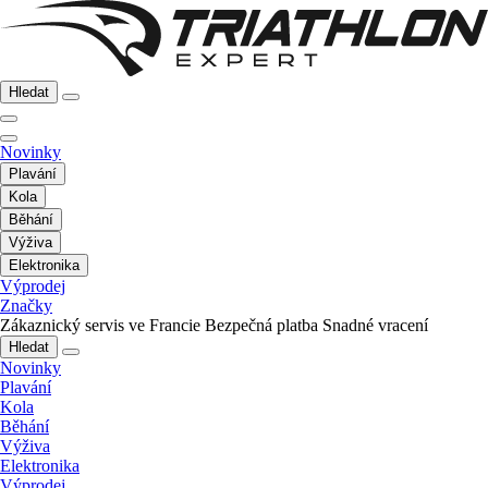
Hledat
Novinky
Plavání
Kola
Běhání
Výživa
Elektronika
Výprodej
Značky
Zákaznický servis ve Francie
Bezpečná platba
Snadné vracení
Hledat
Novinky
Plavání
Kola
Běhání
Výživa
Elektronika
Výprodej