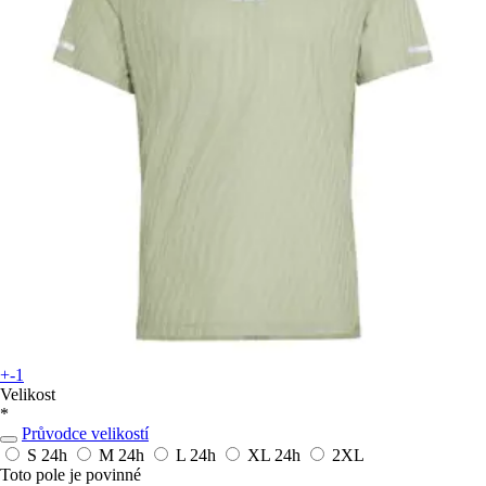
+-1
Velikost
*
Průvodce velikostí
S
24h
M
24h
L
24h
XL
24h
2XL
Toto pole je povinné