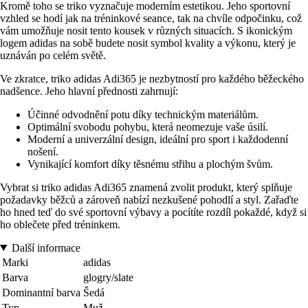
Kromě toho se triko vyznačuje moderním estetikou. Jeho sportovní
vzhled se hodí jak na tréninkové seance, tak na chvíle odpočinku, což
vám umožňuje nosit tento kousek v různých situacích. S ikonickým
logem adidas na sobě budete nosit symbol kvality a výkonu, který je
uznáván po celém světě.
Ve zkratce, triko adidas Adi365 je nezbytností pro každého běžeckého
nadšence. Jeho hlavní přednosti zahrnují:
Účinné odvodnění potu díky technickým materiálům.
Optimální svobodu pohybu, která neomezuje vaše úsilí.
Moderní a univerzální design, ideální pro sport i každodenní
nošení.
Vynikající komfort díky těsnému střihu a plochým švům.
Vybrat si triko adidas Adi365 znamená zvolit produkt, který splňuje
požadavky běžců a zároveň nabízí nezkušené pohodlí a styl. Zařaďte
ho hned teď do své sportovní výbavy a pocítíte rozdíl pokaždé, když si
ho oblečete před tréninkem.
Další informace
Marki
adidas
Barva
glogry/slate
Dominantní barva
Šedá
Typ
Muž