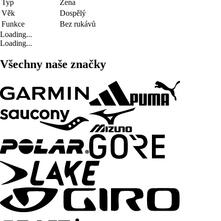
Typ
Žena
Věk
Dospělý
Funkce
Bez rukávů
Loading...
Loading...
Všechny naše značky