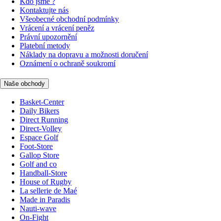
Kdo jsme ?
Kontaktujte nás
Všeobecné obchodní podmínky
Vrácení a vrácení peněz
Právní upozornění
Platební metody
Náklady na dopravu a možnosti doručení
Oznámení o ochraně soukromí
Naše obchody
Basket-Center
Daily Bikers
Direct Running
Direct-Volley
Espace Golf
Foot-Store
Gallop Store
Golf and co
Handball-Store
House of Rugby
La sellerie de Maé
Made in Paradis
Nauti-wave
On-Fight