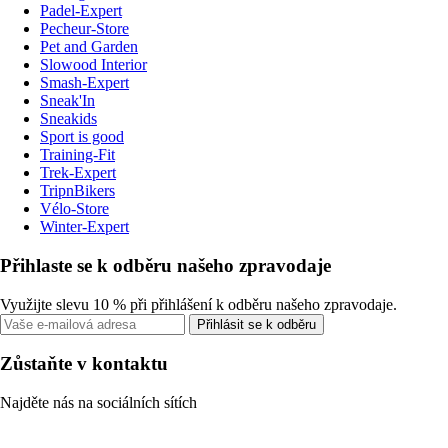
Padel-Expert
Pecheur-Store
Pet and Garden
Slowood Interior
Smash-Expert
Sneak'In
Sneakids
Sport is good
Training-Fit
Trek-Expert
TripnBikers
Vélo-Store
Winter-Expert
Přihlaste se k odběru našeho zpravodaje
Využijte slevu 10 % při přihlášení k odběru našeho zpravodaje.
Přihlásit se k odběru
Zůstaňte v kontaktu
Najděte nás na sociálních sítích