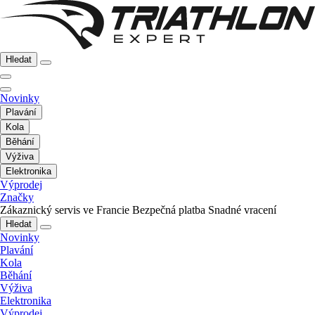
Hledat
Novinky
Plavání
Kola
Běhání
Výživa
Elektronika
Výprodej
Značky
Zákaznický servis ve Francie
Bezpečná platba
Snadné vracení
Hledat
Novinky
Plavání
Kola
Běhání
Výživa
Elektronika
Výprodej