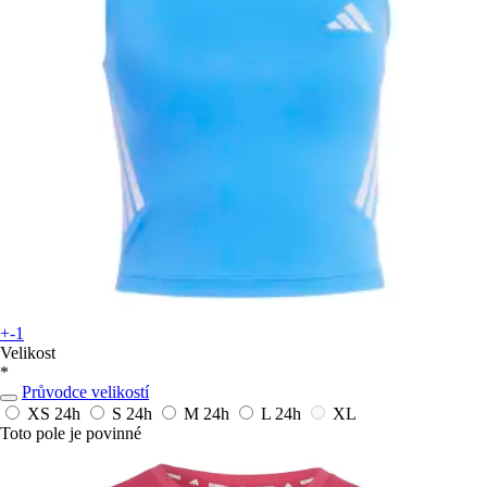
+-1
Velikost
*
Průvodce velikostí
XS
24h
S
24h
M
24h
L
24h
XL
Toto pole je povinné