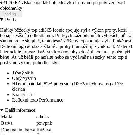
+31,70 Kč
ziskate na dalsi objednavku
Pripsano po potvrzeni vasi
objednavky
Loading...
Popis
Krátký běžecký top adi365 Iconic spojuje styl a výkon pro ty, kteří
běhají s vášní a odhodláním. Při tvých každodenních výbězích, ať už
sám nebo ve skupině, tento těsně střižený top spojuje styl a funkčnost.
Reflexní logo adidas a šikmé 3 pruhy ti umožňují vyniknout. Materiál
interlock tě provází každým krokem, abys dosáhl pocitu naplnění při
běhu. Ať už běžíš po asfaltu nebo se vydáváš na stezky, tento top ti
poskytne výkon, pohodlí a styl.
Těsný střih
Oblý výstřih
Hlavní materiál: 85% polyester (100% recyklovaný) / 15%
elastan
Krátký střih
Reflexní logo Performance
Další informace
Marki
adidas
Barva
powpnk
Dominantní barva
Růžová