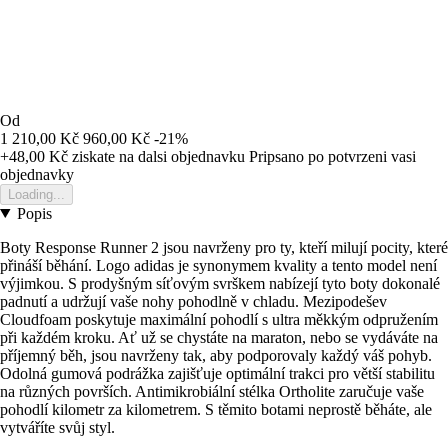
Od
1 210,00 Kč
960,00 Kč
-21%
+48,00 Kč
ziskate na dalsi objednavku
Pripsano po potvrzeni vasi
objednavky
Loading...
Popis
Boty Response Runner 2 jsou navrženy pro ty, kteří milují pocity, které
přináší běhání. Logo adidas je synonymem kvality a tento model není
výjimkou. S prodyšným síťovým svrškem nabízejí tyto boty dokonalé
padnutí a udržují vaše nohy pohodlně v chladu. Mezipodešev
Cloudfoam poskytuje maximální pohodlí s ultra měkkým odpružením
při každém kroku. Ať už se chystáte na maraton, nebo se vydáváte na
příjemný běh, jsou navrženy tak, aby podporovaly každý váš pohyb.
Odolná gumová podrážka zajišťuje optimální trakci pro větší stabilitu
na různých površích. Antimikrobiální stélka Ortholite zaručuje vaše
pohodlí kilometr za kilometrem. S těmito botami neprostě běháte, ale
vytváříte svůj styl.