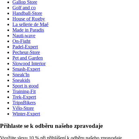
Gallop Store
Golf and co
Handball-Store
House of Rugby
La sellerie de Maé
Made in Paradis
Nauti-wave
On-Fight
Padel-Expert
Pecheur-Store
Pet and Garden
Slowood Interior
Smash-Expert
Sneak'In
Sneakids
Sport is good
Training-Fit
Trek-Expert
TripnBikers
Vélo-Store
Winter-Expert
Přihlaste se k odběru našeho zpravodaje
Využijte slevu 10 % při přihlášení k odběru našeho zpravodaje.