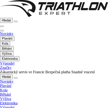
Hledat
Novinky
Plavání
Kola
Běhání
Výživa
Elektronika
Výprodej
Značky
Zákaznický servis ve Francie
Bezpečná platba
Snadné vracení
Hledat
Novinky
Plavání
Kola
Běhání
Výživa
Elektronika
Výprodej