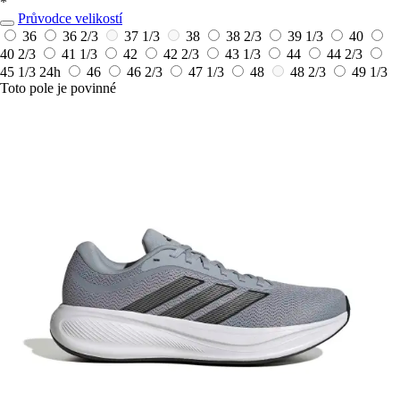
*
Průvodce velikostí
36
36 2/3
37 1/3
38
38 2/3
39 1/3
40
40 2/3
41 1/3
42
42 2/3
43 1/3
44
44 2/3
45 1/3
24h
46
46 2/3
47 1/3
48
48 2/3
49 1/3
Toto pole je povinné