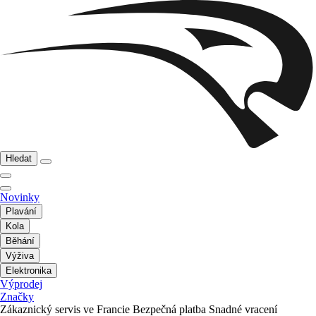
Hledat
Novinky
Plavání
Kola
Běhání
Výživa
Elektronika
Výprodej
Značky
Zákaznický servis ve Francie
Bezpečná platba
Snadné vracení