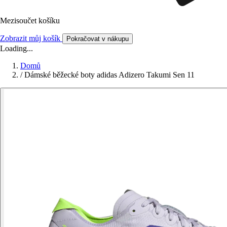
Mezisoučet košíku
Zobrazit můj košík
Pokračovat v nákupu
Loading...
Domů
/
Dámské běžecké boty adidas Adizero Takumi Sen 11