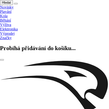
Hledat
Novinky
Plavání
Kola
Běhání
Výživa
Elektronika
Výprodej
Značky
Probíhá přidávání do košíku...