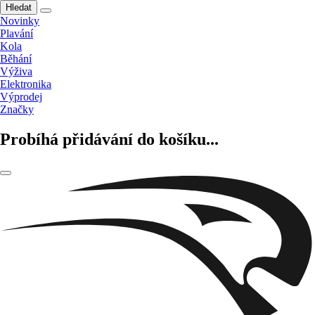
Hledat
Novinky
Plavání
Kola
Běhání
Výživa
Elektronika
Výprodej
Značky
Probíhá přidávání do košíku...