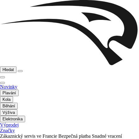
Hledat
Novinky
Plavání
Kola
Běhání
Výživa
Elektronika
Výprodej
Značky
Zákaznický servis ve Francie
Bezpečná platba
Snadné vracení