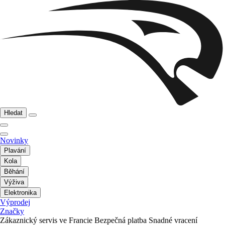
Hledat
Novinky
Plavání
Kola
Běhání
Výživa
Elektronika
Výprodej
Značky
Zákaznický servis ve Francie
Bezpečná platba
Snadné vracení