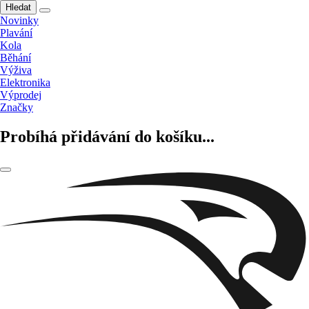
Hledat
Novinky
Plavání
Kola
Běhání
Výživa
Elektronika
Výprodej
Značky
Probíhá přidávání do košíku...