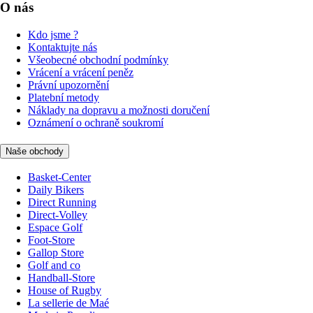
O nás
Kdo jsme ?
Kontaktujte nás
Všeobecné obchodní podmínky
Vrácení a vrácení peněz
Právní upozornění
Platební metody
Náklady na dopravu a možnosti doručení
Oznámení o ochraně soukromí
Naše obchody
Basket-Center
Daily Bikers
Direct Running
Direct-Volley
Espace Golf
Foot-Store
Gallop Store
Golf and co
Handball-Store
House of Rugby
La sellerie de Maé