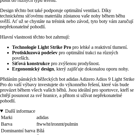
pustit do různých typů terénu.
Design těchto bot také podporuje optimální ventilaci. Díky
technickému síťovému materiálu zůstanou vaše nohy během běhu
svěží. Ať už se chystáte na trénink nebo závod, tyto boty vám zaručují
nepřekonatelné pohodlí.
Hlavní vlastnosti těchto bot zahrnují:
Technologie Light Strike Pro
pro lehké a reaktivní tlumení.
Protiskluzová podešev
pro optimální trakci na různých
površích.
Síťová konstrukce
pro zvýšenou prodyšnost.
Ergonomický design
, který zajišťuje dokonalou oporu nohy.
Přidáním pánských běžeckých bot adidas Adizero Adios 9 Light Strike
Pro do vaší výbavy investujete do výkonného řešení, které vás bude
provázet během všech vašich běhů. Jsou ideální pro sportovce, kteří se
chtějí posunout za své hranice, a přitom si užívat nepřekonatelné
pohodlí.
Další informace
Marki
adidas
Barva
ftwwht/ironmt/pulmin
Dominantní barva
Bílá