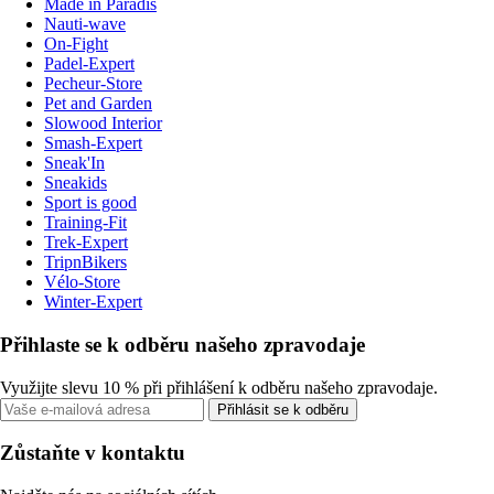
Made in Paradis
Nauti-wave
On-Fight
Padel-Expert
Pecheur-Store
Pet and Garden
Slowood Interior
Smash-Expert
Sneak'In
Sneakids
Sport is good
Training-Fit
Trek-Expert
TripnBikers
Vélo-Store
Winter-Expert
Přihlaste se k odběru našeho zpravodaje
Využijte slevu 10 % při přihlášení k odběru našeho zpravodaje.
Přihlásit se k odběru
Zůstaňte v kontaktu