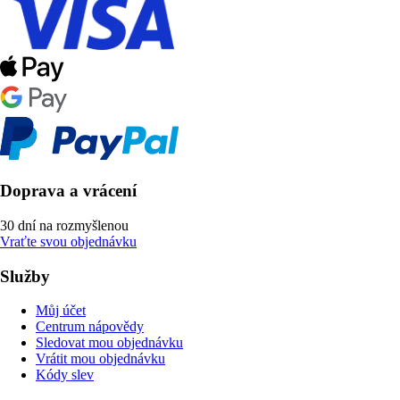
Doprava a vrácení
30 dní na rozmyšlenou
Vraťte svou objednávku
Služby
Můj účet
Centrum nápovědy
Sledovat mou objednávku
Vrátit mou objednávku
Kódy slev