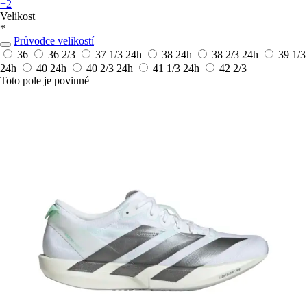
+2
Velikost
*
Průvodce velikostí
36
36 2/3
37 1/3
24h
38
24h
38 2/3
24h
39 1/3
24h
40
24h
40 2/3
24h
41 1/3
24h
42 2/3
Toto pole je povinné