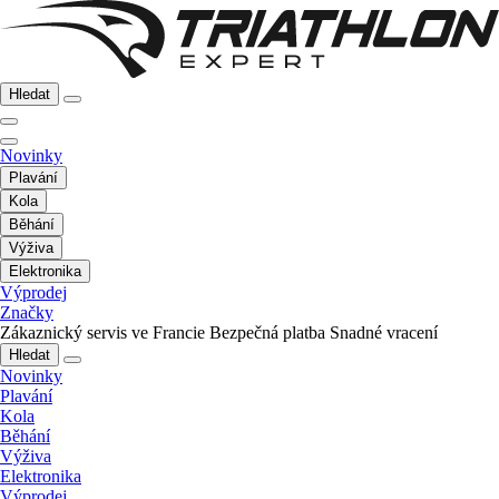
Hledat
Novinky
Plavání
Kola
Běhání
Výživa
Elektronika
Výprodej
Značky
Zákaznický servis ve Francie
Bezpečná platba
Snadné vracení
Hledat
Novinky
Plavání
Kola
Běhání
Výživa
Elektronika
Výprodej