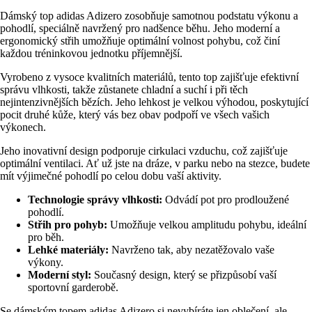
Dámský top adidas Adizero zosobňuje samotnou podstatu výkonu a
pohodlí, speciálně navržený pro nadšence běhu. Jeho moderní a
ergonomický střih umožňuje optimální volnost pohybu, což činí
každou tréninkovou jednotku příjemnější.
Vyrobeno z vysoce kvalitních materiálů, tento top zajišťuje efektivní
správu vlhkosti, takže zůstanete chladní a suchí i při těch
nejintenzivnějších bězích. Jeho lehkost je velkou výhodou, poskytující
pocit druhé kůže, který vás bez obav podpoří ve všech vašich
výkonech.
Jeho inovativní design podporuje cirkulaci vzduchu, což zajišťuje
optimální ventilaci. Ať už jste na dráze, v parku nebo na stezce, budete
mít výjimečné pohodlí po celou dobu vaší aktivity.
Technologie správy vlhkosti:
Odvádí pot pro prodloužené
pohodlí.
Střih pro pohyb:
Umožňuje velkou amplitudu pohybu, ideální
pro běh.
Lehké materiály:
Navrženo tak, aby nezatěžovalo vaše
výkony.
Moderní styl:
Současný design, který se přizpůsobí vaší
sportovní garderobě.
Se dámským topem adidas Adizero si nevybíráte jen oblečení, ale