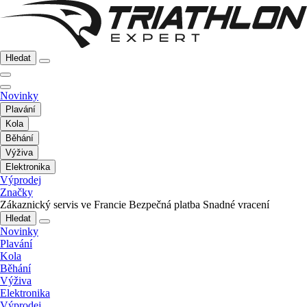
Hledat
Novinky
Plavání
Kola
Běhání
Výživa
Elektronika
Výprodej
Značky
Zákaznický servis ve Francie
Bezpečná platba
Snadné vracení
Hledat
Novinky
Plavání
Kola
Běhání
Výživa
Elektronika
Výprodej