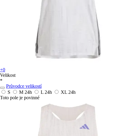
+0
Velikost
*
Průvodce velikostí
S
M
24h
L
24h
XL
24h
Toto pole je povinné