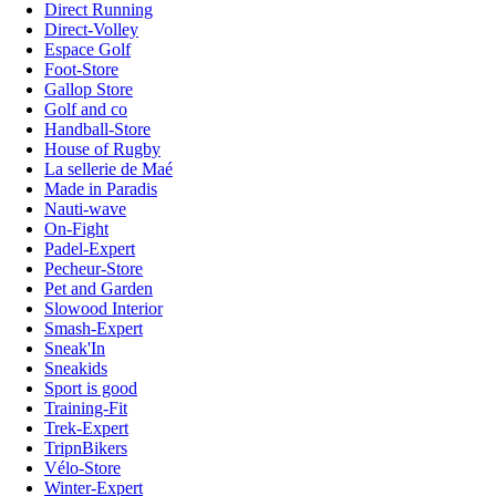
Direct Running
Direct-Volley
Espace Golf
Foot-Store
Gallop Store
Golf and co
Handball-Store
House of Rugby
La sellerie de Maé
Made in Paradis
Nauti-wave
On-Fight
Padel-Expert
Pecheur-Store
Pet and Garden
Slowood Interior
Smash-Expert
Sneak'In
Sneakids
Sport is good
Training-Fit
Trek-Expert
TripnBikers
Vélo-Store
Winter-Expert