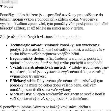
Loading...
Popis
Ponožky adidas Adizero jsou speciálně navrženy pro nadšence do
běhání, spojují výkon a pohodlí při každém kroku. Vyrobeny s
vysokou kvalitou zpracování, tyto ponožky vám poskytnou optimální
běžecký zážitek, ať už běháte na silnici nebo v terénu.
Zde je několik klíčových vlastností tohoto produktu:
Technologie odvodu vlhkosti
: Ponožky jsou vyrobeny z
prodyšných materiálů, které odvádějí vlhkost, a udržují vás v
suchu během vašich nejintenzivnějších běhů.
Ergonomický design
: Přizpůsobeny tvaru nohy, poskytují
optimální podporu, čímž snižují riziko puchýřů a nepohodlí.
Výztuhy na strategických místech
: Výztuhy jsou integrovány
na místech, která jsou vystavena zvýšenému tlaku, a zaručují
výjimečnou trvanlivost.
Přiléhavý střih
: Díky svému přesnému střihu zůstávají tyto
ponožky na místě po celou dobu vašeho běhu, což vám
umožňuje soustředit se na vaše výkony.
Moderní styl
: S jejich současným designem se skvěle hodí k
vaší sportovní výbavě, spojují estetiku a funkčnost.
S ponožkami adidas Adizero se každý krok stává lehčím a