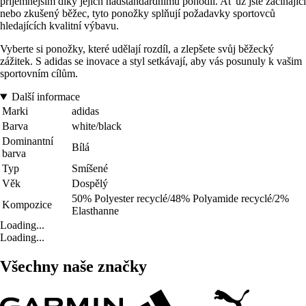
příjemnějším díky jejich nadstandardnímu pohodlí. Ať už jste začínající
nebo zkušený běžec, tyto ponožky splňují požadavky sportovců
hledajících kvalitní výbavu.
Vyberte si ponožky, které udělají rozdíl, a zlepšete svůj běžecký
zážitek. S adidas se inovace a styl setkávají, aby vás posunuly k vašim
sportovním cílům.
Další informace
Marki
adidas
Barva
white/black
Dominantní
Bílá
barva
Typ
Smíšené
Věk
Dospělý
50% Polyester recyclé/48% Polyamide recyclé/2%
Kompozice
Elasthanne
Loading...
Loading...
Všechny naše značky