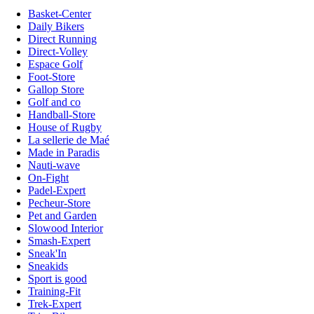
Basket-Center
Daily Bikers
Direct Running
Direct-Volley
Espace Golf
Foot-Store
Gallop Store
Golf and co
Handball-Store
House of Rugby
La sellerie de Maé
Made in Paradis
Nauti-wave
On-Fight
Padel-Expert
Pecheur-Store
Pet and Garden
Slowood Interior
Smash-Expert
Sneak'In
Sneakids
Sport is good
Training-Fit
Trek-Expert