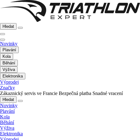
Hledat
Novinky
Plavání
Kola
Běhání
Výživa
Elektronika
Výprodej
Značky
Zákaznický servis ve Francie
Bezpečná platba
Snadné vracení
Hledat
Novinky
Plavání
Kola
Běhání
Výživa
Elektronika
Výprodej