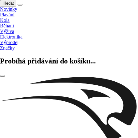
Hledat
Novinky
Plavání
Kola
Běhání
Výživa
Elektronika
Výprodej
Značky
Probíhá přidávání do košíku...