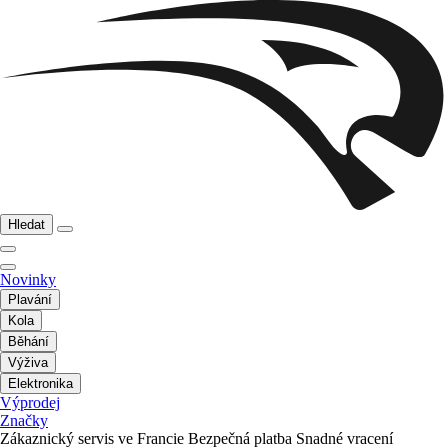
Hledat
Novinky
Plavání
Kola
Běhání
Výživa
Elektronika
Výprodej
Značky
Zákaznický servis ve Francie
Bezpečná platba
Snadné vracení