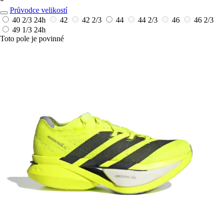
*
Průvodce velikostí
40 2/3
24h
42
42 2/3
44
44 2/3
46
46 2/3
49 1/3
24h
Toto pole je povinné