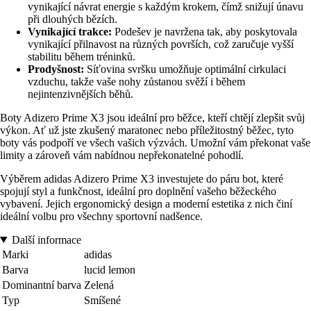
vynikající návrat energie s každým krokem, čímž snižují únavu
při dlouhých bězích.
Vynikající trakce:
Podešev je navržena tak, aby poskytovala
vynikající přilnavost na různých površích, což zaručuje vyšší
stabilitu během tréninků.
Prodyšnost:
Síťovina svršku umožňuje optimální cirkulaci
vzduchu, takže vaše nohy zůstanou svěží i během
nejintenzivnějších běhů.
Boty Adizero Prime X3 jsou ideální pro běžce, kteří chtějí zlepšit svůj
výkon. Ať už jste zkušený maratonec nebo příležitostný běžec, tyto
boty vás podpoří ve všech vašich výzvách. Umožní vám překonat vaše
limity a zároveň vám nabídnou nepřekonatelné pohodlí.
Výběrem adidas Adizero Prime X3 investujete do páru bot, které
spojují styl a funkčnost, ideální pro doplnění vašeho běžeckého
vybavení. Jejich ergonomický design a moderní estetika z nich činí
ideální volbu pro všechny sportovní nadšence.
Další informace
Marki
adidas
Barva
lucid lemon
Dominantní barva
Zelená
Typ
Smíšené