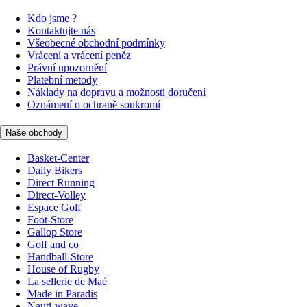
Kdo jsme ?
Kontaktujte nás
Všeobecné obchodní podmínky
Vrácení a vrácení peněz
Právní upozornění
Platební metody
Náklady na dopravu a možnosti doručení
Oznámení o ochraně soukromí
Naše obchody
Basket-Center
Daily Bikers
Direct Running
Direct-Volley
Espace Golf
Foot-Store
Gallop Store
Golf and co
Handball-Store
House of Rugby
La sellerie de Maé
Made in Paradis
Nauti-wave