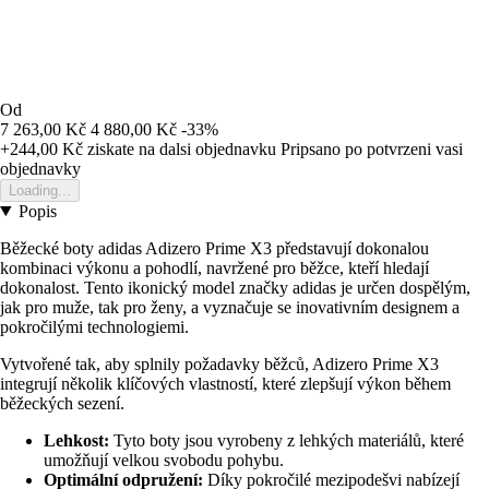
Od
7 263,00 Kč
4 880,00 Kč
-33%
+244,00 Kč
ziskate na dalsi objednavku
Pripsano po potvrzeni vasi
objednavky
Loading...
Popis
Běžecké boty adidas Adizero Prime X3 představují dokonalou
kombinaci výkonu a pohodlí, navržené pro běžce, kteří hledají
dokonalost. Tento ikonický model značky adidas je určen dospělým,
jak pro muže, tak pro ženy, a vyznačuje se inovativním designem a
pokročilými technologiemi.
Vytvořené tak, aby splnily požadavky běžců, Adizero Prime X3
integrují několik klíčových vlastností, které zlepšují výkon během
běžeckých sezení.
Lehkost:
Tyto boty jsou vyrobeny z lehkých materiálů, které
umožňují velkou svobodu pohybu.
Optimální odpružení:
Díky pokročilé mezipodešvi nabízejí