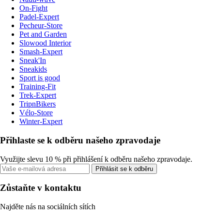
On-Fight
Padel-Expert
Pecheur-Store
Pet and Garden
Slowood Interior
Smash-Expert
Sneak'In
Sneakids
Sport is good
Training-Fit
Trek-Expert
TripnBikers
Vélo-Store
Winter-Expert
Přihlaste se k odběru našeho zpravodaje
Využijte slevu 10 % při přihlášení k odběru našeho zpravodaje.
Přihlásit se k odběru
Zůstaňte v kontaktu
Najděte nás na sociálních sítích