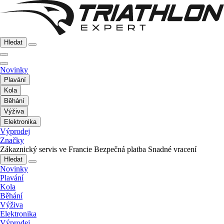
Hledat
Novinky
Plavání
Kola
Běhání
Výživa
Elektronika
Výprodej
Značky
Zákaznický servis ve Francie
Bezpečná platba
Snadné vracení
Hledat
Novinky
Plavání
Kola
Běhání
Výživa
Elektronika
Výprodej