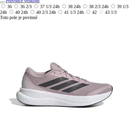
Průvodce velikostí
36
36 2/3
37 1/3
24h
38
24h
38 2/3
24h
39 1/3
24h
40
24h
40 2/3
24h
41 1/3
24h
42
43 1/3
Toto pole je povinné