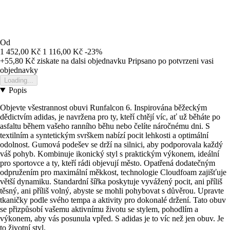
Od
1 452,00 Kč
1 116,00 Kč
-23%
+55,80 Kč
ziskate na dalsi objednavku
Pripsano po potvrzeni vasi
objednavky
Loading...
Popis
Objevte všestrannost obuvi Runfalcon 6. Inspirována běžeckým
dědictvím adidas, je navržena pro ty, kteří chtějí víc, ať už běháte po
asfaltu během vašeho ranního běhu nebo čelíte náročnému dni. S
textilním a syntetickým svrškem nabízí pocit lehkosti a optimální
odolnost. Gumová podešev se drží na silnici, aby podporovala každý
váš pohyb. Kombinuje ikonický styl s praktickým výkonem, ideální
pro sportovce a ty, kteří rádi objevují město. Opatřená dodatečným
odpružením pro maximální měkkost, technologie Cloudfoam zajišťuje
větší dynamiku. Standardní šířka poskytuje vyvážený pocit, ani příliš
těsný, ani příliš volný, abyste se mohli pohybovat s důvěrou. Upravte
tkaničky podle svého tempa a aktivity pro dokonalé držení. Tato obuv
se přizpůsobí vašemu aktivnímu životu se stylem, pohodlím a
výkonem, aby vás posunula vpřed. S adidas je to víc než jen obuv. Je
to životní styl.