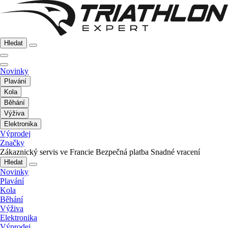
Hledat
Novinky
Plavání
Kola
Běhání
Výživa
Elektronika
Výprodej
Značky
Zákaznický servis ve Francie
Bezpečná platba
Snadné vracení
Hledat
Novinky
Plavání
Kola
Běhání
Výživa
Elektronika
Výprodej