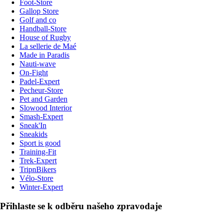
Foot-Store
Gallop Store
Golf and co
Handball-Store
House of Rugby
La sellerie de Maé
Made in Paradis
Nauti-wave
On-Fight
Padel-Expert
Pecheur-Store
Pet and Garden
Slowood Interior
Smash-Expert
Sneak'In
Sneakids
Sport is good
Training-Fit
Trek-Expert
TripnBikers
Vélo-Store
Winter-Expert
Přihlaste se k odběru našeho zpravodaje