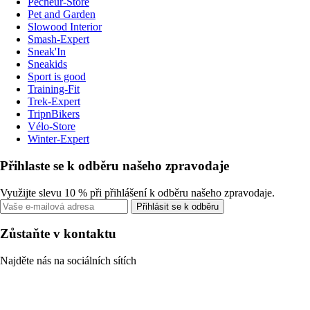
Pecheur-Store
Pet and Garden
Slowood Interior
Smash-Expert
Sneak'In
Sneakids
Sport is good
Training-Fit
Trek-Expert
TripnBikers
Vélo-Store
Winter-Expert
Přihlaste se k odběru našeho zpravodaje
Využijte slevu 10 % při přihlášení k odběru našeho zpravodaje.
Přihlásit se k odběru
Zůstaňte v kontaktu
Najděte nás na sociálních sítích