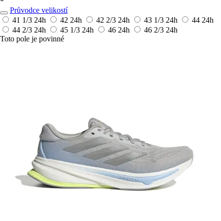
*
Průvodce velikostí
41 1/3
24h
42
24h
42 2/3
24h
43 1/3
24h
44
24h
44 2/3
24h
45 1/3
24h
46
24h
46 2/3
24h
Toto pole je povinné