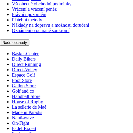
Všeobecné obchodní podmínky
Vrácení a vrácení peněz
Právní upozornění
Platební metody
Náklady na dopravu a možnosti doručení
Oznámení o ochraně soukromí
Naše obchody
Basket-Center
Daily Bikers
Direct Running
Direct-Volley
Espace Golf
Foot-Store
Gallop Store
Golf and co
Handball-Store
House of Rugby
La sellerie de Maé
Made in Paradis
Nauti-wave
On-Fight
Padel-Expert