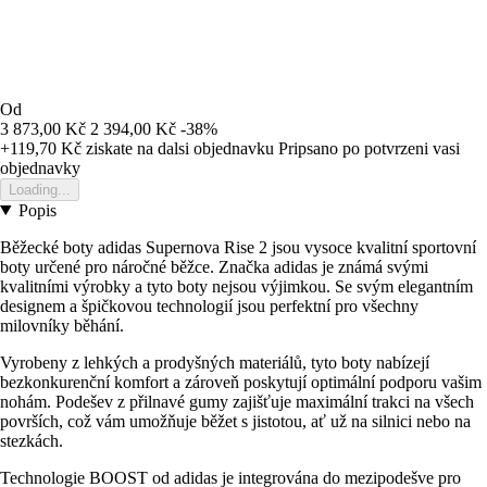
Od
3 873,00 Kč
2 394,00 Kč
-38%
+119,70 Kč
ziskate na dalsi objednavku
Pripsano po potvrzeni vasi
objednavky
Loading...
Popis
Běžecké boty adidas Supernova Rise 2 jsou vysoce kvalitní sportovní
boty určené pro náročné běžce. Značka adidas je známá svými
kvalitními výrobky a tyto boty nejsou výjimkou. Se svým elegantním
designem a špičkovou technologií jsou perfektní pro všechny
milovníky běhání.
Vyrobeny z lehkých a prodyšných materiálů, tyto boty nabízejí
bezkonkurenční komfort a zároveň poskytují optimální podporu vašim
nohám. Podešev z přilnavé gumy zajišťuje maximální trakci na všech
površích, což vám umožňuje běžet s jistotou, ať už na silnici nebo na
stezkách.
Technologie BOOST od adidas je integrována do mezipodešve pro