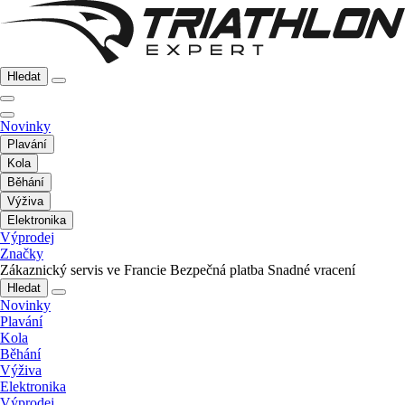
Hledat
Novinky
Plavání
Kola
Běhání
Výživa
Elektronika
Výprodej
Značky
Zákaznický servis ve Francie
Bezpečná platba
Snadné vracení
Hledat
Novinky
Plavání
Kola
Běhání
Výživa
Elektronika
Výprodej