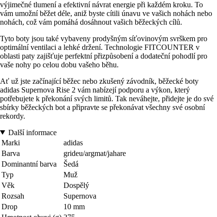
výjimečné tlumení a efektivní návrat energie při každém kroku. To
vám umožní běžet déle, aniž byste cítili únavu ve vašich nohách nebo
nohách, což vám pomáhá dosáhnout vašich běžeckých cílů.
Tyto boty jsou také vybaveny prodyšným síťovinovým svrškem pro
optimální ventilaci a lehké držení. Technologie FITCOUNTER v
oblasti paty zajišťuje perfektní přizpůsobení a dodateční pohodlí pro
vaše nohy po celou dobu vašeho běhu.
Ať už jste začínající běžec nebo zkušený závodník, běžecké boty
adidas Supernova Rise 2 vám nabízejí podporu a výkon, který
potřebujete k překonání svých limitů. Tak neváhejte, přidejte je do své
sbírky běžeckých bot a připravte se překonávat všechny své osobní
rekordy.
Další informace
Marki
adidas
Barva
grideu/argmat/jahare
Dominantní barva
Šedá
Typ
Muž
Věk
Dospělý
Rozsah
Supernova
Drop
10 mm