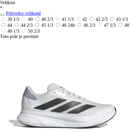
Velikost
*
Průvodce velikostí
39 1/3
40
40 2/3
41 1/3
42
42 2/3
43 1/3
44
44 2/3
45 1/3
46
24h
46 2/3
47 1/3
48
49 1/3
50 2/3
Toto pole je povinné