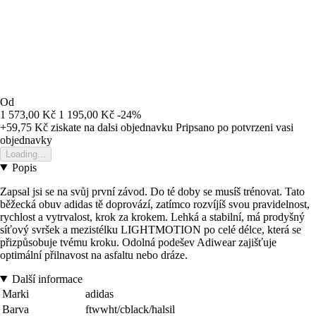
Od
1 573,00 Kč
1 195,00 Kč
-24%
+59,75 Kč
ziskate na dalsi objednavku
Pripsano po potvrzeni vasi
objednavky
Loading...
Popis
Zapsal jsi se na svůj první závod. Do té doby se musíš trénovat. Tato
běžecká obuv adidas tě doprovází, zatímco rozvíjíš svou pravidelnost,
rychlost a vytrvalost, krok za krokem. Lehká a stabilní, má prodyšný
síťový svršek a mezistélku LIGHTMOTION po celé délce, která se
přizpůsobuje tvému kroku. Odolná podešev Adiwear zajišťuje
optimální přilnavost na asfaltu nebo dráze.
Další informace
Marki
adidas
Barva
ftwwht/cblack/halsil