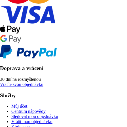
Doprava a vrácení
30 dní na rozmyšlenou
Vraťte svou objednávku
Služby
Můj účet
Centrum nápovědy
Sledovat mou objednávku
Vrátit mou objednávku
Kódy slev