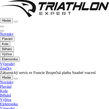
Hledat
Novinky
Plavání
Kola
Běhání
Výživa
Elektronika
Výprodej
Značky
Zákaznický servis ve Francie
Bezpečná platba
Snadné vracení
Hledat
Novinky
Plavání
Kola
Běhání
Výživa
Elektronika
Výprodej