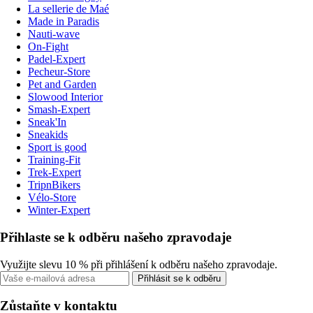
La sellerie de Maé
Made in Paradis
Nauti-wave
On-Fight
Padel-Expert
Pecheur-Store
Pet and Garden
Slowood Interior
Smash-Expert
Sneak'In
Sneakids
Sport is good
Training-Fit
Trek-Expert
TripnBikers
Vélo-Store
Winter-Expert
Přihlaste se k odběru našeho zpravodaje
Využijte slevu 10 % při přihlášení k odběru našeho zpravodaje.
Přihlásit se k odběru
Zůstaňte v kontaktu