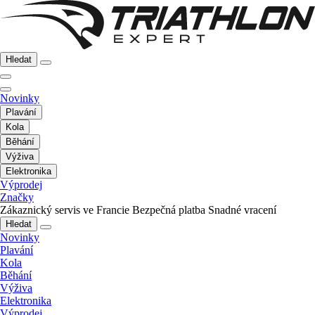
Hledat
Novinky
Plavání
Kola
Běhání
Výživa
Elektronika
Výprodej
Značky
Zákaznický servis ve Francie
Bezpečná platba
Snadné vracení
Hledat
Novinky
Plavání
Kola
Běhání
Výživa
Elektronika
Výprodej