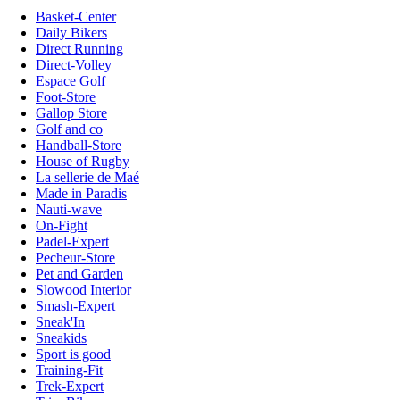
Basket-Center
Daily Bikers
Direct Running
Direct-Volley
Espace Golf
Foot-Store
Gallop Store
Golf and co
Handball-Store
House of Rugby
La sellerie de Maé
Made in Paradis
Nauti-wave
On-Fight
Padel-Expert
Pecheur-Store
Pet and Garden
Slowood Interior
Smash-Expert
Sneak'In
Sneakids
Sport is good
Training-Fit
Trek-Expert