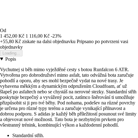
Od
1 452,00 Kč
1 116,00 Kč
-23%
+55,80 Kč
ziskate na dalsi objednavku
Pripsano po potvrzeni vasi
objednavky
Loading...
Popis
Vychutnej si běh mimo vyježděné cesty s botou Runfalcon 6 ATR.
Vytvořena pro dobrodružství mimo asfalt, tato odvážná bota zaručuje
pohodlí a oporu, aby ses mohl bezpečně vydat na nové trasy. Je
vybavena měkkým a dynamickým odpružením Cloudfoam, ať už
šlapeš po asfaltech nebo se chystáš na nerovné stezky. Standardní střih
poskytuje bezpečný a vyvážený pocit, zatímco šněrování ti umožňuje
přizpůsobit si ji pro tvé běhy. Pod nohama, podešev na různé povrchy
je určena pro různé typy terénu a zaručuje vynikající přilnavost a
dobrou podporu. S adidas je každý běh příležitostí posunout své limity
a objevovat nové možnosti. Tato bota je nezbytným prvkem pro
všestranný trénink, kombinující výkon a každodenní pohodlí.
Standardní střih.