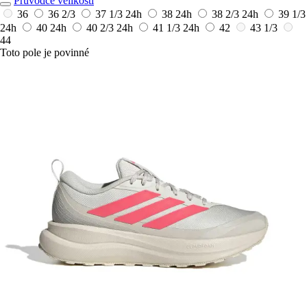
Průvodce velikostí
36
36 2/3
37 1/3
24h
38
24h
38 2/3
24h
39 1/3
24h
40
24h
40 2/3
24h
41 1/3
24h
42
43 1/3
44
Toto pole je povinné