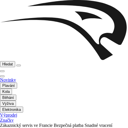
Hledat
Novinky
Plavání
Kola
Běhání
Výživa
Elektronika
Výprodej
Značky
Zákaznický servis ve Francie
Bezpečná platba
Snadné vracení