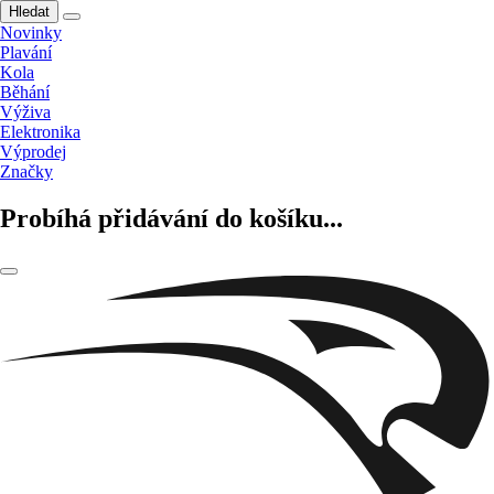
Hledat
Novinky
Plavání
Kola
Běhání
Výživa
Elektronika
Výprodej
Značky
Probíhá přidávání do košíku...