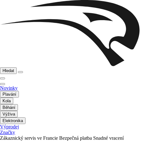
Hledat
Novinky
Plavání
Kola
Běhání
Výživa
Elektronika
Výprodej
Značky
Zákaznický servis ve Francie
Bezpečná platba
Snadné vracení