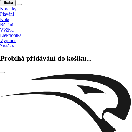
Hledat
Novinky
Plavání
Kola
Běhání
Výživa
Elektronika
Výprodej
Značky
Probíhá přidávání do košíku...