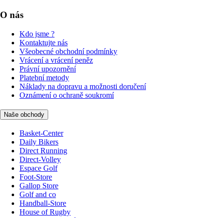
O nás
Kdo jsme ?
Kontaktujte nás
Všeobecné obchodní podmínky
Vrácení a vrácení peněz
Právní upozornění
Platební metody
Náklady na dopravu a možnosti doručení
Oznámení o ochraně soukromí
Naše obchody
Basket-Center
Daily Bikers
Direct Running
Direct-Volley
Espace Golf
Foot-Store
Gallop Store
Golf and co
Handball-Store
House of Rugby