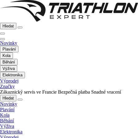
Hledat
Novinky
Plavání
Kola
Běhání
Výživa
Elektronika
Výprodej
Značky
Zákaznický servis ve Francie
Bezpečná platba
Snadné vracení
Hledat
Novinky
Plavání
Kola
Běhání
Výživa
Elektronika
Výprodej