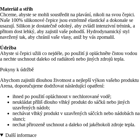
Materiál a střih
Chceme, abyste se mohli soustředit na plavání, nikoli na svou čepici.
Naše 100% silikonové čepice jsou extrémně elastické a dokonale se
usazují. Silikon je dostatečně odolný, aby zvládl intenzivní trénink, a
přitom dost lehký, aby zajistil vaše pohodlí. Hydrodynamický styl
navržený tak, aby chránil vaše vlasy, aniž by vás zpomalil.
Údržba
Abyste si čepici užili co nejdéle, po použití ji opláchněte čistou vodou
a nechte uschnout daleko od radiátorů nebo jiných zdrojů tepla.
Pokyny k údržbě
Abychom zajistili dlouhou životnost a nejlepší výkon vašeho produktu
Arena, doporučujeme dodržovat následující opatření:
ihned po použití opláchnout v nechlorované vodě;
neukládat příliš dlouho vlhký produkt do sáčků nebo jiných
uzavřených nádob;
nechávat vlhký produkt v uzavřených sáčcích nebo nádobách na
slunci;
nechat přirozeně uschnout a daleko od jakéhokoli zdroje tepla.
Další informace