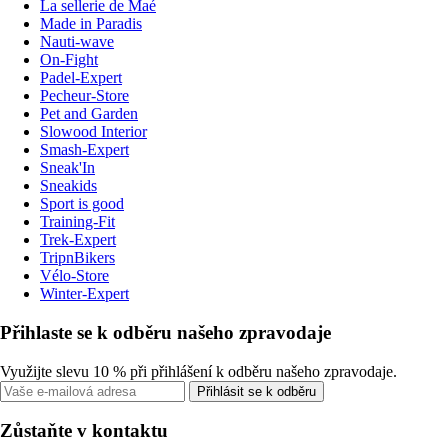
La sellerie de Maé
Made in Paradis
Nauti-wave
On-Fight
Padel-Expert
Pecheur-Store
Pet and Garden
Slowood Interior
Smash-Expert
Sneak'In
Sneakids
Sport is good
Training-Fit
Trek-Expert
TripnBikers
Vélo-Store
Winter-Expert
Přihlaste se k odběru našeho zpravodaje
Využijte slevu 10 % při přihlášení k odběru našeho zpravodaje.
Přihlásit se k odběru
Zůstaňte v kontaktu