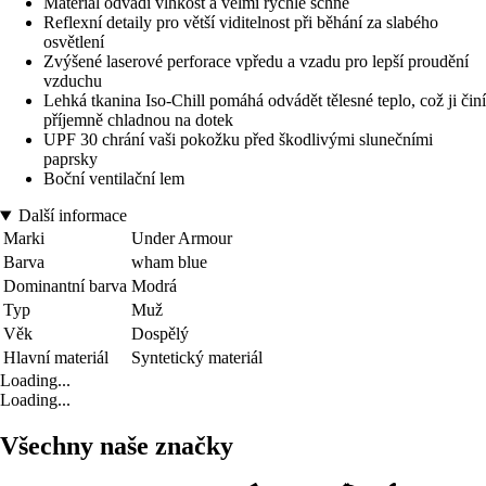
Materiál odvádí vlhkost a velmi rychle schne
Reflexní detaily pro větší viditelnost při běhání za slabého
osvětlení
Zvýšené laserové perforace vpředu a vzadu pro lepší proudění
vzduchu
Lehká tkanina Iso-Chill pomáhá odvádět tělesné teplo, což ji činí
příjemně chladnou na dotek
UPF 30 chrání vaši pokožku před škodlivými slunečními
paprsky
Boční ventilační lem
Další informace
Marki
Under Armour
Barva
wham blue
Dominantní barva
Modrá
Typ
Muž
Věk
Dospělý
Hlavní materiál
Syntetický materiál
Loading...
Loading...
Všechny naše značky