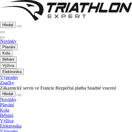
Hledat
Novinky
Plavání
Kola
Běhání
Výživa
Elektronika
Výprodej
Značky
Zákaznický servis ve Francie
Bezpečná platba
Snadné vracení
Hledat
Novinky
Plavání
Kola
Běhání
Výživa
Elektronika
Výprodej