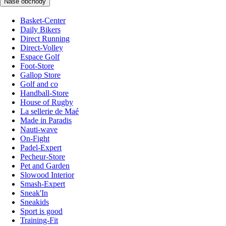
Naše obchody
Basket-Center
Daily Bikers
Direct Running
Direct-Volley
Espace Golf
Foot-Store
Gallop Store
Golf and co
Handball-Store
House of Rugby
La sellerie de Maé
Made in Paradis
Nauti-wave
On-Fight
Padel-Expert
Pecheur-Store
Pet and Garden
Slowood Interior
Smash-Expert
Sneak'In
Sneakids
Sport is good
Training-Fit