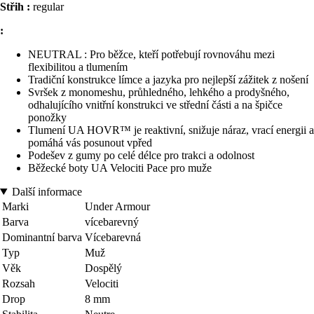
Střih :
regular
:
NEUTRAL : Pro běžce, kteří potřebují rovnováhu mezi
flexibilitou a tlumením
Tradiční konstrukce límce a jazyka pro nejlepší zážitek z nošení
Svršek z monomeshu, průhledného, lehkého a prodyšného,
odhalujícího vnitřní konstrukci ve střední části a na špičce
ponožky
Tlumení UA HOVR™ je reaktivní, snižuje náraz, vrací energii a
pomáhá vás posunout vpřed
Podešev z gumy po celé délce pro trakci a odolnost
Běžecké boty UA Velociti Pace pro muže
Další informace
Marki
Under Armour
Barva
vícebarevný
Dominantní barva
Vícebarevná
Typ
Muž
Věk
Dospělý
Rozsah
Velociti
Drop
8 mm