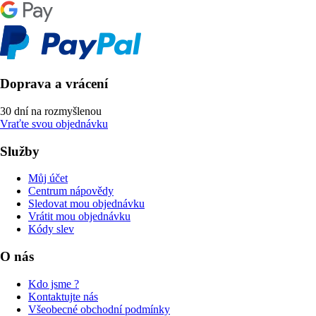
Doprava a vrácení
30 dní na rozmyšlenou
Vraťte svou objednávku
Služby
Můj účet
Centrum nápovědy
Sledovat mou objednávku
Vrátit mou objednávku
Kódy slev
O nás
Kdo jsme ?
Kontaktujte nás
Všeobecné obchodní podmínky