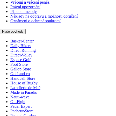
Vrácení a vrácení peněz
Právní upozornění
Platební metody
Náklady na dopravu a možnosti doručení
Oznámení o ochraně soukromí
Naše obchody
Basket-Center
Daily Bikers
Direct Running
Direct-Volley
Espace Golf
Foot-Store
Gallop Store
Golf and co
Handball-Store
House of Rugby
La sellerie de Maé
Made in Paradis
Nauti-wave
On-Fight
Padel-Expert
Pecheur-Store
Pet and Garden