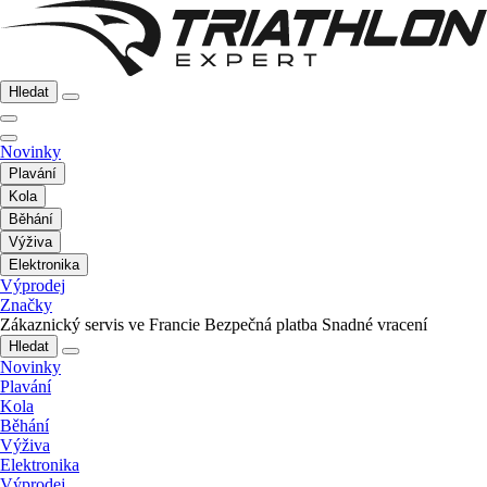
Hledat
Novinky
Plavání
Kola
Běhání
Výživa
Elektronika
Výprodej
Značky
Zákaznický servis ve Francie
Bezpečná platba
Snadné vracení
Hledat
Novinky
Plavání
Kola
Běhání
Výživa
Elektronika
Výprodej