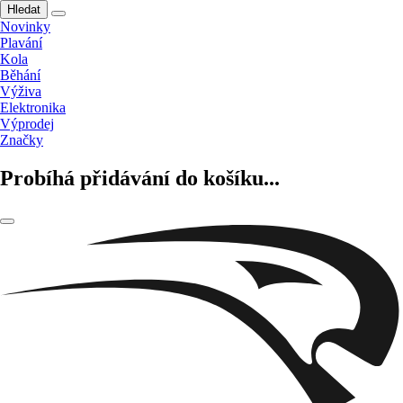
Hledat
Novinky
Plavání
Kola
Běhání
Výživa
Elektronika
Výprodej
Značky
Probíhá přidávání do košíku...