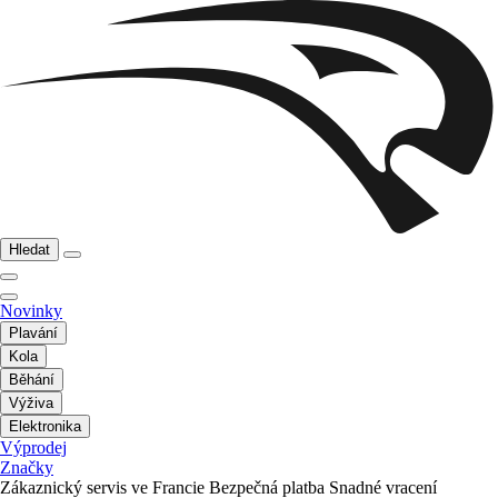
Hledat
Novinky
Plavání
Kola
Běhání
Výživa
Elektronika
Výprodej
Značky
Zákaznický servis ve Francie
Bezpečná platba
Snadné vracení