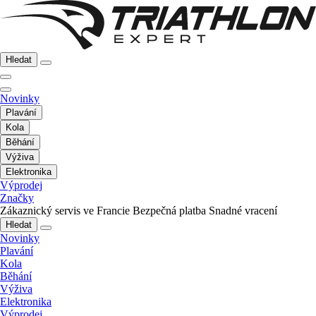
Hledat
Novinky
Plavání
Kola
Běhání
Výživa
Elektronika
Výprodej
Značky
Zákaznický servis ve Francie
Bezpečná platba
Snadné vracení
Hledat
Novinky
Plavání
Kola
Běhání
Výživa
Elektronika
Výprodej