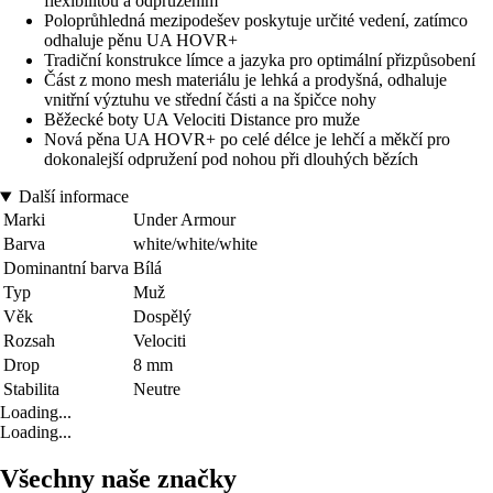
flexibilitou a odpružením
Poloprůhledná mezipodešev poskytuje určité vedení, zatímco
odhaluje pěnu UA HOVR+
Tradiční konstrukce límce a jazyka pro optimální přizpůsobení
Část z mono mesh materiálu je lehká a prodyšná, odhaluje
vnitřní výztuhu ve střední části a na špičce nohy
Běžecké boty UA Velociti Distance pro muže
Nová pěna UA HOVR+ po celé délce je lehčí a měkčí pro
dokonalejší odpružení pod nohou při dlouhých bězích
Další informace
Marki
Under Armour
Barva
white/white/white
Dominantní barva
Bílá
Typ
Muž
Věk
Dospělý
Rozsah
Velociti
Drop
8 mm
Stabilita
Neutre
Loading...
Loading...
Všechny naše značky