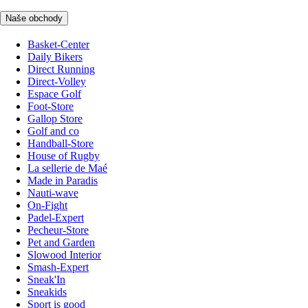
Naše obchody
Basket-Center
Daily Bikers
Direct Running
Direct-Volley
Espace Golf
Foot-Store
Gallop Store
Golf and co
Handball-Store
House of Rugby
La sellerie de Maé
Made in Paradis
Nauti-wave
On-Fight
Padel-Expert
Pecheur-Store
Pet and Garden
Slowood Interior
Smash-Expert
Sneak'In
Sneakids
Sport is good