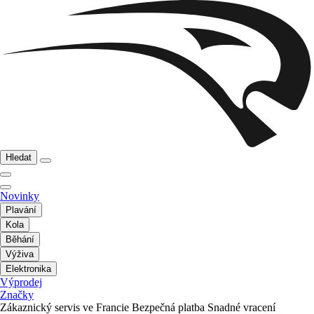
Hledat
Novinky
Plavání
Kola
Běhání
Výživa
Elektronika
Výprodej
Značky
Zákaznický servis ve Francie
Bezpečná platba
Snadné vracení