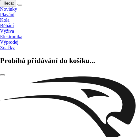
Hledat
Novinky
Plavání
Kola
Běhání
Výživa
Elektronika
Výprodej
Značky
Probíhá přidávání do košíku...