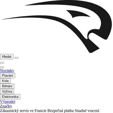
Hledat
Novinky
Plavání
Kola
Běhání
Výživa
Elektronika
Výprodej
Značky
Zákaznický servis ve Francie
Bezpečná platba
Snadné vracení