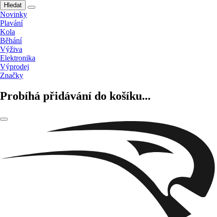
Hledat
Novinky
Plavání
Kola
Běhání
Výživa
Elektronika
Výprodej
Značky
Probíhá přidávání do košíku...