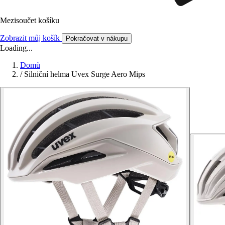
Mezisoučet košíku
Zobrazit můj košík
Pokračovat v nákupu
Loading...
Domů
/
Silniční helma Uvex Surge Aero Mips