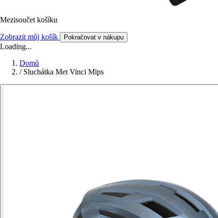
Mezisoučet košíku
Zobrazit můj košík
Pokračovat v nákupu
Loading...
Domů
/
Sluchátka Met Vinci Mips