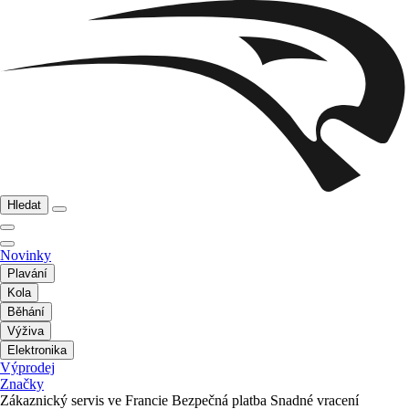
Hledat
Novinky
Plavání
Kola
Běhání
Výživa
Elektronika
Výprodej
Značky
Zákaznický servis ve Francie
Bezpečná platba
Snadné vracení