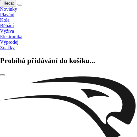
Hledat
Novinky
Plavání
Kola
Běhání
Výživa
Elektronika
Výprodej
Značky
Probíhá přidávání do košíku...