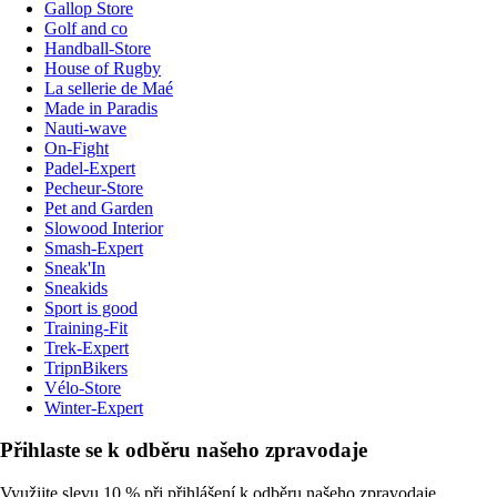
Gallop Store
Golf and co
Handball-Store
House of Rugby
La sellerie de Maé
Made in Paradis
Nauti-wave
On-Fight
Padel-Expert
Pecheur-Store
Pet and Garden
Slowood Interior
Smash-Expert
Sneak'In
Sneakids
Sport is good
Training-Fit
Trek-Expert
TripnBikers
Vélo-Store
Winter-Expert
Přihlaste se k odběru našeho zpravodaje
Využijte slevu 10 % při přihlášení k odběru našeho zpravodaje.