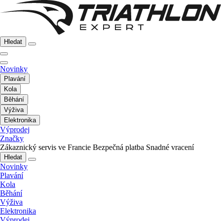
Hledat
Novinky
Plavání
Kola
Běhání
Výživa
Elektronika
Výprodej
Značky
Zákaznický servis ve Francie
Bezpečná platba
Snadné vracení
Hledat
Novinky
Plavání
Kola
Běhání
Výživa
Elektronika
Výprodej