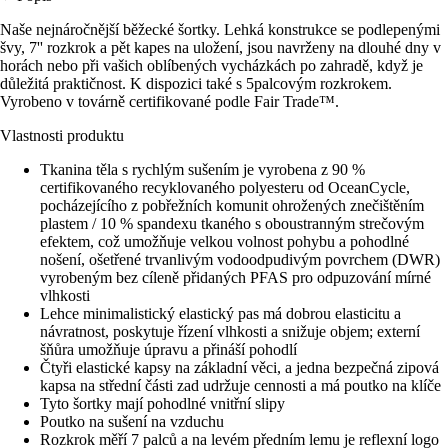
Naše nejnáročnější běžecké šortky. Lehká konstrukce se podlepenými
švy, 7'' rozkrok a pět kapes na uložení, jsou navrženy na dlouhé dny v
horách nebo při vašich oblíbených vycházkách po zahradě, když je
důležitá praktičnost. K dispozici také s 5palcovým rozkrokem.
Vyrobeno v továrně certifikované podle Fair Trade™.
Vlastnosti produktu
Tkanina těla s rychlým sušením je vyrobena z 90 %
certifikovaného recyklovaného polyesteru od OceanCycle,
pocházejícího z pobřežních komunit ohrožených znečištěním
plastem / 10 % spandexu tkaného s oboustranným strečovým
efektem, což umožňuje velkou volnost pohybu a pohodlné
nošení, ošetřené trvanlivým vodoodpudivým povrchem (DWR)
vyrobeným bez cíleně přidaných PFAS pro odpuzování mírné
vlhkosti
Lehce minimalistický elastický pas má dobrou elasticitu a
návratnost, poskytuje řízení vlhkosti a snižuje objem; externí
šňůra umožňuje úpravu a přináší pohodlí
Čtyři elastické kapsy na základní věci, a jedna bezpečná zipová
kapsa na střední části zad udržuje cennosti a má poutko na klíče
Tyto šortky mají pohodlné vnitřní slipy
Poutko na sušení na vzduchu
Rozkrok měří 7 palců a na levém předním lemu je reflexní logo