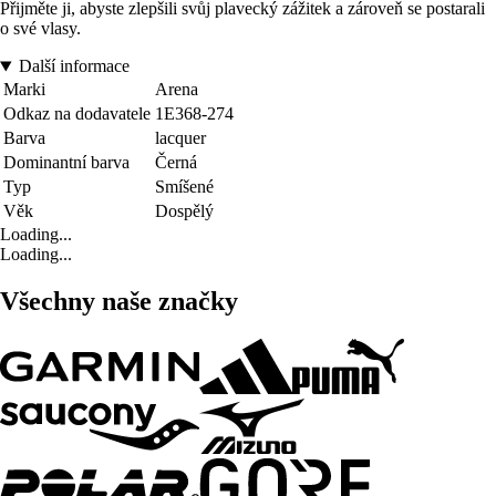
Přijměte ji, abyste zlepšili svůj plavecký zážitek a zároveň se postarali
o své vlasy.
Další informace
Marki
Arena
Odkaz na dodavatele
1E368-274
Barva
lacquer
Dominantní barva
Černá
Typ
Smíšené
Věk
Dospělý
Loading...
Loading...
Všechny naše značky