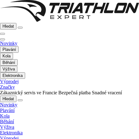
Hledat
Novinky
Plavání
Kola
Běhání
Výživa
Elektronika
Výprodej
Značky
Zákaznický servis ve Francie
Bezpečná platba
Snadné vracení
Hledat
Novinky
Plavání
Kola
Běhání
Výživa
Elektronika
Výprodej