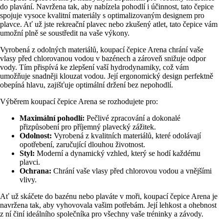
do plavání. Navržena tak, aby nabízela pohodlí i účinnost, tato čepice
spojuje vysoce kvalitní materiály s optimalizovaným designem pro
plavce. Ať už jste rekreační plavec nebo zkušený atlet, tato čepice vám
umožní plně se soustředit na vaše výkony.
Vyrobená z odolných materiálů, koupací čepice Arena chrání vaše
vlasy před chlorovanou vodou v bazénech a zároveň snižuje odpor
vody. Tím přispívá ke zlepšení vaší hydrodynamiky, což vám
umožňuje snadněji klouzat vodou. Její ergonomický design perfektně
obepíná hlavu, zajišťuje optimální držení bez nepohodlí.
Výběrem koupací čepice Arena se rozhodujete pro:
Maximální pohodlí:
Pečlivé zpracování a dokonalé
přizpůsobení pro příjemný plavecký zážitek.
Odolnost:
Vyrobená z kvalitních materiálů, které odolávají
opotřebení, zaručující dlouhou životnost.
Styl:
Moderní a dynamický vzhled, který se hodí každému
plavci.
Ochrana:
Chrání vaše vlasy před chlorovou vodou a vnějšími
vlivy.
Ať už skáčete do bazénu nebo plaváte v moři, koupací čepice Arena je
navržena tak, aby vyhovovala vašim potřebám. Její lehkost a ohebnost
z ní činí ideálního společníka pro všechny vaše tréninky a závody.