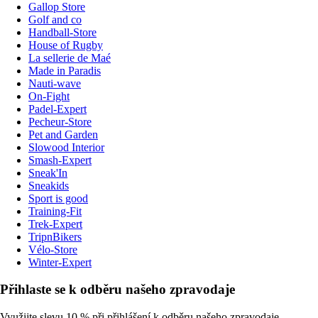
Gallop Store
Golf and co
Handball-Store
House of Rugby
La sellerie de Maé
Made in Paradis
Nauti-wave
On-Fight
Padel-Expert
Pecheur-Store
Pet and Garden
Slowood Interior
Smash-Expert
Sneak'In
Sneakids
Sport is good
Training-Fit
Trek-Expert
TripnBikers
Vélo-Store
Winter-Expert
Přihlaste se k odběru našeho zpravodaje
Využijte slevu 10 % při přihlášení k odběru našeho zpravodaje.